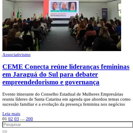
Associativismo
CEME Conecta reúne lideranças femininas
em Jaraguá do Sul para debater
empreendedorismo e governança
Evento itinerante do Conselho Estadual de Mulheres Empresárias
reuniu líderes de Santa Catarina em agenda que abordou temas como
sucessão familiar e a evolução da presença feminina nos negócios
Leia mais
01
02
03
…
200