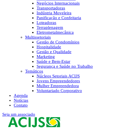
Negócios Internacionais
Transportadoras
Indústria Moveleira
Panificação e Confeitaria
Loteadoras
Terraplenagem
Eletrometalmecânica
Multissetoriais
Gestão de Condomínios
Hospitalidade
Gestão e Qualidade
Marketing
Saúde e Bem-Estar
Segurança e Saúde no Trabalho
Temáticos
Núcleos Setoriais ACIJS
Jovens Empreendedores
Mulher Empreendedora
Voluntariado Corporativo
Agenda
Notícias
Contato
Seja um associado