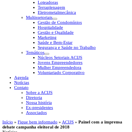
Loteadoras
Terraplenagem
Eletrometalmecânica
Multissetoriais
Gestão de Condomínios
Hospitalidade
Gestão e Qualidade
Marketing
Saúde e Bem-Estar
Segurança e Saúde no Trabalho
Temáticos
Núcleos Setoriais ACIJS
Jovens Empreendedores
Mulher Empreendedora
Voluntariado Corporativo
Agenda
Notícias
Contato
Sobre a ACIJS
Diretoria
Nossa história
Ex-presidentes
Associados
Início
»
Fique bem informado
»
ACIJS
»
Painel com a imprensa
debate campanha eleitoral de 2018