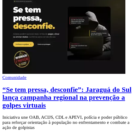
Comunidade
“Se tem pressa, desconfie”: Jaraguá do Sul
lança campanha regional na prevenção a
golpes virtuais
Iniciativa une OAB, ACIJS, CDL e APEVI, polícia e poder público
para reforçar orientação à população no enfrentamento e combate a
ação de golpistas