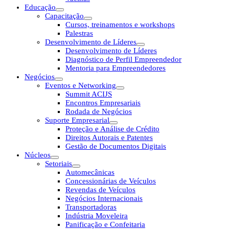
Educação
Capacitação
Cursos, treinamentos e workshops
Palestras
Desenvolvimento de Líderes
Desenvolvimento de Líderes
Diagnóstico de Perfil Empreendedor
Mentoria para Empreendedores
Negócios
Eventos e Networking
Summit ACIJS
Encontros Empresariais
Rodada de Negócios
Suporte Empresarial
Proteção e Análise de Crédito
Direitos Autorais e Patentes
Gestão de Documentos Digitais
Núcleos
Setoriais
Automecânicas
Concessionárias de Veículos
Revendas de Veículos
Negócios Internacionais
Transportadoras
Indústria Moveleira
Panificação e Confeitaria