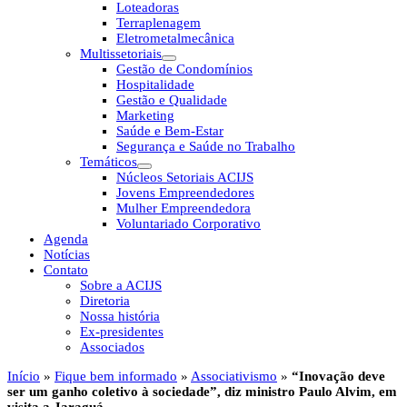
Loteadoras
Terraplenagem
Eletrometalmecânica
Multissetoriais
Gestão de Condomínios
Hospitalidade
Gestão e Qualidade
Marketing
Saúde e Bem-Estar
Segurança e Saúde no Trabalho
Temáticos
Núcleos Setoriais ACIJS
Jovens Empreendedores
Mulher Empreendedora
Voluntariado Corporativo
Agenda
Notícias
Contato
Sobre a ACIJS
Diretoria
Nossa história
Ex-presidentes
Associados
Início
»
Fique bem informado
»
Associativismo
»
“Inovação deve
ser um ganho coletivo à sociedade”, diz ministro Paulo Alvim, em