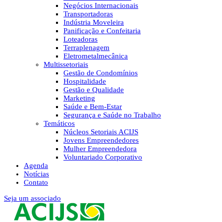
Negócios Internacionais
Transportadoras
Indústria Moveleira
Panificação e Confeitaria
Loteadoras
Terraplenagem
Eletrometalmecânica
Multissetoriais
Gestão de Condomínios
Hospitalidade
Gestão e Qualidade
Marketing
Saúde e Bem-Estar
Segurança e Saúde no Trabalho
Temáticos
Núcleos Setoriais ACIJS
Jovens Empreendedores
Mulher Empreendedora
Voluntariado Corporativo
Agenda
Notícias
Contato
Seja um associado