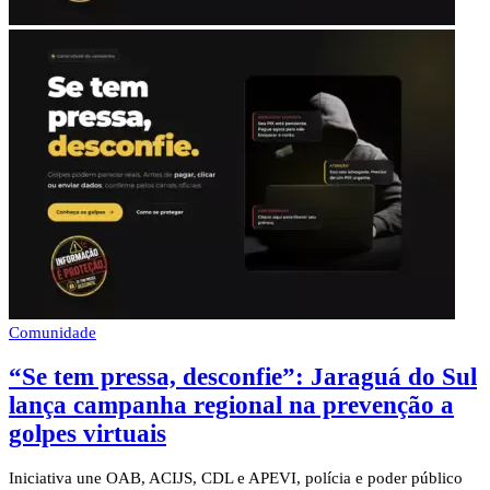
Comunidade
“Se tem pressa, desconfie”: Jaraguá do Sul
lança campanha regional na prevenção a
golpes virtuais
Iniciativa une OAB, ACIJS, CDL e APEVI, polícia e poder público