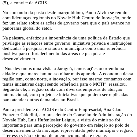
(5), a convite da ACIJS.
No comando da pasta desde março último, Paulo Alvim se reuniu
com lideranças regionais no Novale Hub Centro de Inovação, onde
fez um relato sobre as ações de governo para que o país avance no
panorama global do setor.
Na palestra, enfatizou a importância de uma política de Estado que
privilegie as relações entre governo, iniciativa privada e instituições
dedicadas à pesquisa, e situou o município como uma referência
positiva para o fortalecimento das áreas de pesquisa e
desenvolvimento.
“Nós devíamos uma visita à Jaraguá, temos ações ocorrendo na
cidade e que mereciam nosso olhar mais apurado. A economia dessa
região tem, como norte, a inovação, por isso mesmo contamos com
tantas iniciativas daqui sendo referência para o MCTI”, ressaltou.
Segundo ele, a região conta com diversas empresas de atuação
internacional, com projetos e iniciativas que podem ser replicadas
para atender outras demandas no Brasil.
Para a presidente da ACIJS e do Centro Empresarial, Ana Clara
Franzner Chiodini, e o presidente do Conselho de Administração do
Novale Hub, Luis Hufenüssler Leigue, a visita do ministro foi
importante para uma percepção do governo em relação ao polo de
desenvolvimento da inovação representado pelo município e região.
“Ter essa visão externa, de quem acompanha e gera as