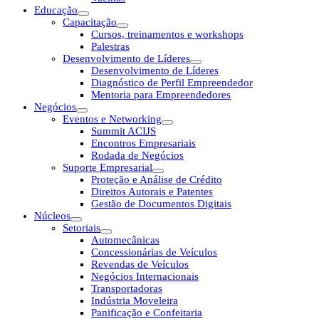
Educação
Capacitação
Cursos, treinamentos e workshops
Palestras
Desenvolvimento de Líderes
Desenvolvimento de Líderes
Diagnóstico de Perfil Empreendedor
Mentoria para Empreendedores
Negócios
Eventos e Networking
Summit ACIJS
Encontros Empresariais
Rodada de Negócios
Suporte Empresarial
Proteção e Análise de Crédito
Direitos Autorais e Patentes
Gestão de Documentos Digitais
Núcleos
Setoriais
Automecânicas
Concessionárias de Veículos
Revendas de Veículos
Negócios Internacionais
Transportadoras
Indústria Moveleira
Panificação e Confeitaria