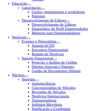
Educação
Capacitação
Cursos, treinamentos e workshops
Palestras
Desenvolvimento de Líderes
Desenvolvimento de Líderes
Diagnóstico de Perfil Empreendedor
Mentoria para Empreendedores
Negócios
Eventos e Networking
Summit ACIJS
Encontros Empresariais
Rodada de Negócios
Suporte Empresarial
Proteção e Análise de Crédito
Direitos Autorais e Patentes
Gestão de Documentos Digitais
Núcleos
Setoriais
Automecânicas
Concessionárias de Veículos
Revendas de Veículos
Negócios Internacionais
Transportadoras
Indústria Moveleira
Panificação e Confeitaria