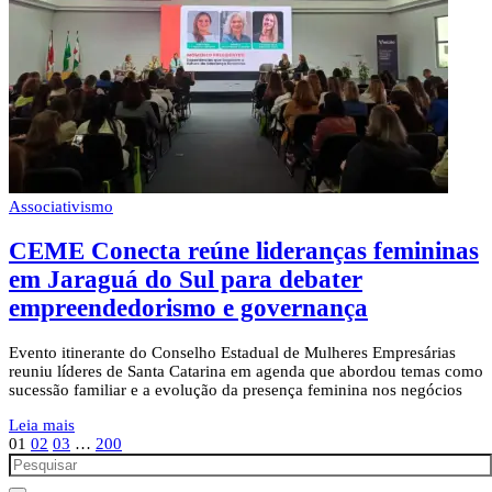
Associativismo
CEME Conecta reúne lideranças femininas
em Jaraguá do Sul para debater
empreendedorismo e governança
Evento itinerante do Conselho Estadual de Mulheres Empresárias
reuniu líderes de Santa Catarina em agenda que abordou temas como
sucessão familiar e a evolução da presença feminina nos negócios
Leia mais
01
02
03
…
200