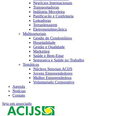
Negócios Internacionais
Transportadoras
Indústria Moveleira
Panificação e Confeitaria
Loteadoras
Terraplenagem
Eletrometalmecânica
Multissetoriais
Gestão de Condomínios
Hospitalidade
Gestão e Qualidade
Marketing
Saúde e Bem-Estar
Segurança e Saúde no Trabalho
Temáticos
Núcleos Setoriais ACIJS
Jovens Empreendedores
Mulher Empreendedora
Voluntariado Corporativo
Agenda
Notícias
Contato
Seja um associado