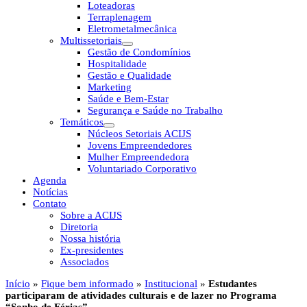
Loteadoras
Terraplenagem
Eletrometalmecânica
Multissetoriais
Gestão de Condomínios
Hospitalidade
Gestão e Qualidade
Marketing
Saúde e Bem-Estar
Segurança e Saúde no Trabalho
Temáticos
Núcleos Setoriais ACIJS
Jovens Empreendedores
Mulher Empreendedora
Voluntariado Corporativo
Agenda
Notícias
Contato
Sobre a ACIJS
Diretoria
Nossa história
Ex-presidentes
Associados
Início
»
Fique bem informado
»
Institucional
»
Estudantes
participaram de atividades culturais e de lazer no Programa