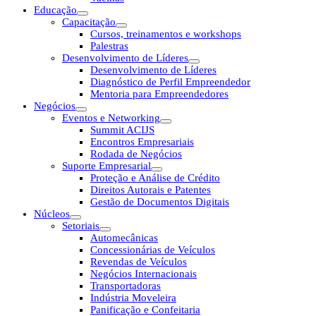
Educação
Capacitação
Cursos, treinamentos e workshops
Palestras
Desenvolvimento de Líderes
Desenvolvimento de Líderes
Diagnóstico de Perfil Empreendedor
Mentoria para Empreendedores
Negócios
Eventos e Networking
Summit ACIJS
Encontros Empresariais
Rodada de Negócios
Suporte Empresarial
Proteção e Análise de Crédito
Direitos Autorais e Patentes
Gestão de Documentos Digitais
Núcleos
Setoriais
Automecânicas
Concessionárias de Veículos
Revendas de Veículos
Negócios Internacionais
Transportadoras
Indústria Moveleira
Panificação e Confeitaria