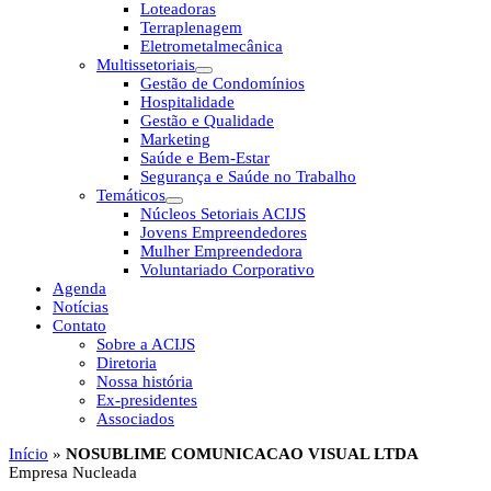
Loteadoras
Terraplenagem
Eletrometalmecânica
Multissetoriais
Gestão de Condomínios
Hospitalidade
Gestão e Qualidade
Marketing
Saúde e Bem-Estar
Segurança e Saúde no Trabalho
Temáticos
Núcleos Setoriais ACIJS
Jovens Empreendedores
Mulher Empreendedora
Voluntariado Corporativo
Agenda
Notícias
Contato
Sobre a ACIJS
Diretoria
Nossa história
Ex-presidentes
Associados
Início
»
NOSUBLIME COMUNICACAO VISUAL LTDA
Empresa Nucleada