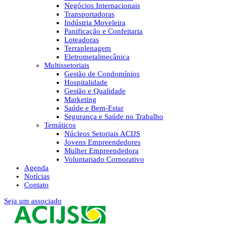
Negócios Internacionais
Transportadoras
Indústria Moveleira
Panificação e Confeitaria
Loteadoras
Terraplenagem
Eletrometalmecânica
Multissetoriais
Gestão de Condomínios
Hospitalidade
Gestão e Qualidade
Marketing
Saúde e Bem-Estar
Segurança e Saúde no Trabalho
Temáticos
Núcleos Setoriais ACIJS
Jovens Empreendedores
Mulher Empreendedora
Voluntariado Corporativo
Agenda
Notícias
Contato
Seja um associado