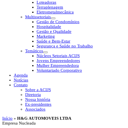
Loteadoras
Terraplenagem
Eletrometalmecânica
Multissetoriais
Gestão de Condomínios
Hospitalidade
Gestão e Qualidade
Marketing
Saúde e Bem-Estar
Segurança e Saúde no Trabalho
Temáticos
Núcleos Setoriais ACIJS
Jovens Empreendedores
Mulher Empreendedora
Voluntariado Corporativo
Agenda
Notícias
Contato
Sobre a ACIJS
Diretoria
Nossa história
Ex-presidentes
Associados
Início
»
H&G AUTOMOVEIS LTDA
Empresa Nucleada