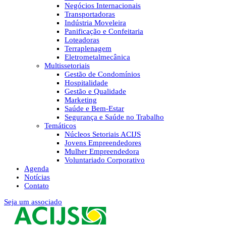
Negócios Internacionais
Transportadoras
Indústria Moveleira
Panificação e Confeitaria
Loteadoras
Terraplenagem
Eletrometalmecânica
Multissetoriais
Gestão de Condomínios
Hospitalidade
Gestão e Qualidade
Marketing
Saúde e Bem-Estar
Segurança e Saúde no Trabalho
Temáticos
Núcleos Setoriais ACIJS
Jovens Empreendedores
Mulher Empreendedora
Voluntariado Corporativo
Agenda
Notícias
Contato
Seja um associado