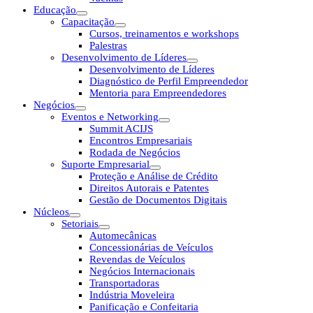
Educação
Capacitação
Cursos, treinamentos e workshops
Palestras
Desenvolvimento de Líderes
Desenvolvimento de Líderes
Diagnóstico de Perfil Empreendedor
Mentoria para Empreendedores
Negócios
Eventos e Networking
Summit ACIJS
Encontros Empresariais
Rodada de Negócios
Suporte Empresarial
Proteção e Análise de Crédito
Direitos Autorais e Patentes
Gestão de Documentos Digitais
Núcleos
Setoriais
Automecânicas
Concessionárias de Veículos
Revendas de Veículos
Negócios Internacionais
Transportadoras
Indústria Moveleira
Panificação e Confeitaria