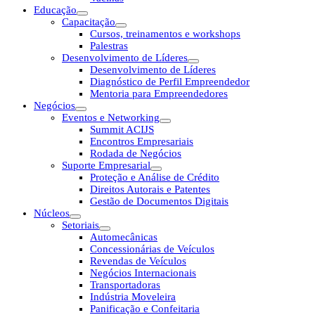
Educação
Capacitação
Cursos, treinamentos e workshops
Palestras
Desenvolvimento de Líderes
Desenvolvimento de Líderes
Diagnóstico de Perfil Empreendedor
Mentoria para Empreendedores
Negócios
Eventos e Networking
Summit ACIJS
Encontros Empresariais
Rodada de Negócios
Suporte Empresarial
Proteção e Análise de Crédito
Direitos Autorais e Patentes
Gestão de Documentos Digitais
Núcleos
Setoriais
Automecânicas
Concessionárias de Veículos
Revendas de Veículos
Negócios Internacionais
Transportadoras
Indústria Moveleira
Panificação e Confeitaria