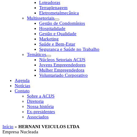
Loteadoras
Terraplenagem
Eletrometalmecânica
Multissetoriais
Gestão de Condomínios
Hospitalidade
Gestão e Qualidade
Marketing
Saúde e Bem-Estar
Segurança e Saúde no Trabalho
Temáticos
Núcleos Setoriais ACIJS
Jovens Empreendedores
Mulher Empreendedora
Voluntariado Corporativo
Agenda
Notícias
Contato
Sobre a ACIJS
Diretoria
Nossa história
Ex-presidentes
Associados
Início
»
HERNANI VEICULOS LTDA
Empresa Nucleada