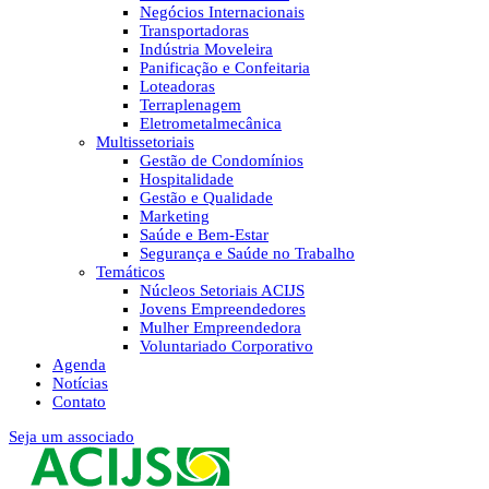
Negócios Internacionais
Transportadoras
Indústria Moveleira
Panificação e Confeitaria
Loteadoras
Terraplenagem
Eletrometalmecânica
Multissetoriais
Gestão de Condomínios
Hospitalidade
Gestão e Qualidade
Marketing
Saúde e Bem-Estar
Segurança e Saúde no Trabalho
Temáticos
Núcleos Setoriais ACIJS
Jovens Empreendedores
Mulher Empreendedora
Voluntariado Corporativo
Agenda
Notícias
Contato
Seja um associado