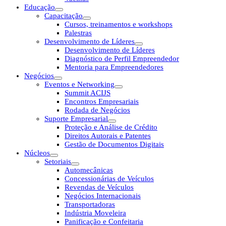
Educação
Capacitação
Cursos, treinamentos e workshops
Palestras
Desenvolvimento de Líderes
Desenvolvimento de Líderes
Diagnóstico de Perfil Empreendedor
Mentoria para Empreendedores
Negócios
Eventos e Networking
Summit ACIJS
Encontros Empresariais
Rodada de Negócios
Suporte Empresarial
Proteção e Análise de Crédito
Direitos Autorais e Patentes
Gestão de Documentos Digitais
Núcleos
Setoriais
Automecânicas
Concessionárias de Veículos
Revendas de Veículos
Negócios Internacionais
Transportadoras
Indústria Moveleira
Panificação e Confeitaria