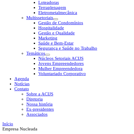
Loteadoras
Terraplenagem
Eletrometalmecânica
Multissetoriais
Gestão de Condomínios
Hospitalidade
Gestão e Qualidade
Marketing
Saúde e Bem-Estar
Segurança e Saúde no Trabalho
Temáticos
Núcleos Setoriais ACIJS
Jovens Empreendedores
Mulher Empreendedora
Voluntariado Corporativo
Agenda
Notícias
Contato
Sobre a ACIJS
Diretoria
Nossa história
Ex-presidentes
Associados
Início
Empresa Nucleada