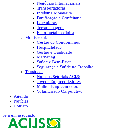
Negócios Internacionais
Transportadoras
Indústria Moveleira
Panificação e Confeitaria
Loteadoras
Terraplenagem
Eletrometalmecânica
Multissetoriais
Gestão de Condomínios
Hospitalidade
Gestão e Qualidade
Marketing
Saúde e Bem-Estar
Segurança e Saúde no Trabalho
Temáticos
Núcleos Setoriais ACIJS
Jovens Empreendedores
Mulher Empreendedora
Voluntariado Corporativo
Agenda
Notícias
Contato
Seja um associado