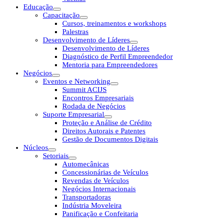
Educação
Capacitação
Cursos, treinamentos e workshops
Palestras
Desenvolvimento de Líderes
Desenvolvimento de Líderes
Diagnóstico de Perfil Empreendedor
Mentoria para Empreendedores
Negócios
Eventos e Networking
Summit ACIJS
Encontros Empresariais
Rodada de Negócios
Suporte Empresarial
Proteção e Análise de Crédito
Direitos Autorais e Patentes
Gestão de Documentos Digitais
Núcleos
Setoriais
Automecânicas
Concessionárias de Veículos
Revendas de Veículos
Negócios Internacionais
Transportadoras
Indústria Moveleira
Panificação e Confeitaria