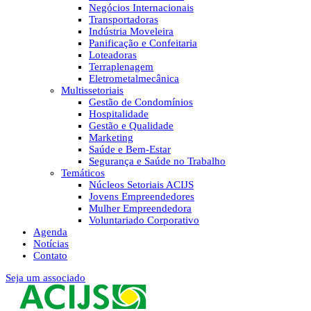
Negócios Internacionais
Transportadoras
Indústria Moveleira
Panificação e Confeitaria
Loteadoras
Terraplenagem
Eletrometalmecânica
Multissetoriais
Gestão de Condomínios
Hospitalidade
Gestão e Qualidade
Marketing
Saúde e Bem-Estar
Segurança e Saúde no Trabalho
Temáticos
Núcleos Setoriais ACIJS
Jovens Empreendedores
Mulher Empreendedora
Voluntariado Corporativo
Agenda
Notícias
Contato
Seja um associado