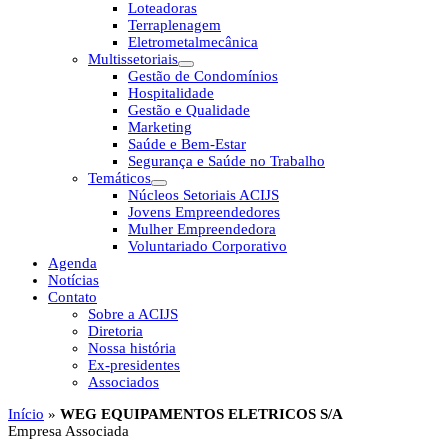
Loteadoras
Terraplenagem
Eletrometalmecânica
Multissetoriais
Gestão de Condomínios
Hospitalidade
Gestão e Qualidade
Marketing
Saúde e Bem-Estar
Segurança e Saúde no Trabalho
Temáticos
Núcleos Setoriais ACIJS
Jovens Empreendedores
Mulher Empreendedora
Voluntariado Corporativo
Agenda
Notícias
Contato
Sobre a ACIJS
Diretoria
Nossa história
Ex-presidentes
Associados
Início
»
WEG EQUIPAMENTOS ELETRICOS S/A
Empresa Associada