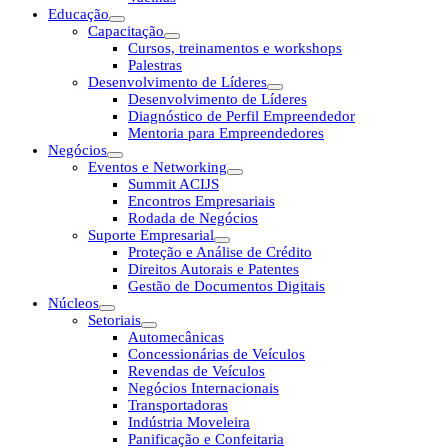
Educação
Capacitação
Cursos, treinamentos e workshops
Palestras
Desenvolvimento de Líderes
Desenvolvimento de Líderes
Diagnóstico de Perfil Empreendedor
Mentoria para Empreendedores
Negócios
Eventos e Networking
Summit ACIJS
Encontros Empresariais
Rodada de Negócios
Suporte Empresarial
Proteção e Análise de Crédito
Direitos Autorais e Patentes
Gestão de Documentos Digitais
Núcleos
Setoriais
Automecânicas
Concessionárias de Veículos
Revendas de Veículos
Negócios Internacionais
Transportadoras
Indústria Moveleira
Panificação e Confeitaria