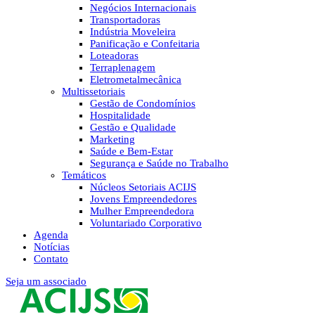
Negócios Internacionais
Transportadoras
Indústria Moveleira
Panificação e Confeitaria
Loteadoras
Terraplenagem
Eletrometalmecânica
Multissetoriais
Gestão de Condomínios
Hospitalidade
Gestão e Qualidade
Marketing
Saúde e Bem-Estar
Segurança e Saúde no Trabalho
Temáticos
Núcleos Setoriais ACIJS
Jovens Empreendedores
Mulher Empreendedora
Voluntariado Corporativo
Agenda
Notícias
Contato
Seja um associado