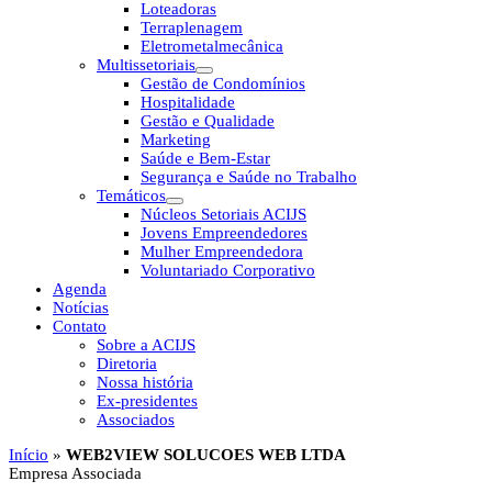
Loteadoras
Terraplenagem
Eletrometalmecânica
Multissetoriais
Gestão de Condomínios
Hospitalidade
Gestão e Qualidade
Marketing
Saúde e Bem-Estar
Segurança e Saúde no Trabalho
Temáticos
Núcleos Setoriais ACIJS
Jovens Empreendedores
Mulher Empreendedora
Voluntariado Corporativo
Agenda
Notícias
Contato
Sobre a ACIJS
Diretoria
Nossa história
Ex-presidentes
Associados
Início
»
WEB2VIEW SOLUCOES WEB LTDA
Empresa Associada