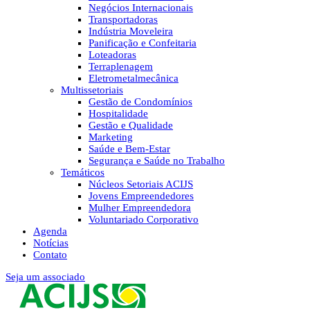
Negócios Internacionais
Transportadoras
Indústria Moveleira
Panificação e Confeitaria
Loteadoras
Terraplenagem
Eletrometalmecânica
Multissetoriais
Gestão de Condomínios
Hospitalidade
Gestão e Qualidade
Marketing
Saúde e Bem-Estar
Segurança e Saúde no Trabalho
Temáticos
Núcleos Setoriais ACIJS
Jovens Empreendedores
Mulher Empreendedora
Voluntariado Corporativo
Agenda
Notícias
Contato
Seja um associado