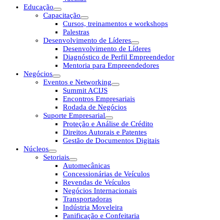
Educação
Capacitação
Cursos, treinamentos e workshops
Palestras
Desenvolvimento de Líderes
Desenvolvimento de Líderes
Diagnóstico de Perfil Empreendedor
Mentoria para Empreendedores
Negócios
Eventos e Networking
Summit ACIJS
Encontros Empresariais
Rodada de Negócios
Suporte Empresarial
Proteção e Análise de Crédito
Direitos Autorais e Patentes
Gestão de Documentos Digitais
Núcleos
Setoriais
Automecânicas
Concessionárias de Veículos
Revendas de Veículos
Negócios Internacionais
Transportadoras
Indústria Moveleira
Panificação e Confeitaria