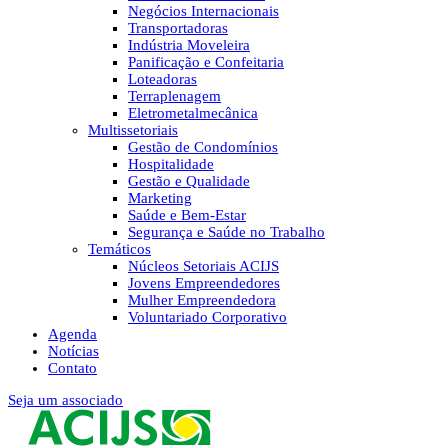
Negócios Internacionais
Transportadoras
Indústria Moveleira
Panificação e Confeitaria
Loteadoras
Terraplenagem
Eletrometalmecânica
Multissetoriais
Gestão de Condomínios
Hospitalidade
Gestão e Qualidade
Marketing
Saúde e Bem-Estar
Segurança e Saúde no Trabalho
Temáticos
Núcleos Setoriais ACIJS
Jovens Empreendedores
Mulher Empreendedora
Voluntariado Corporativo
Agenda
Notícias
Contato
Seja um associado