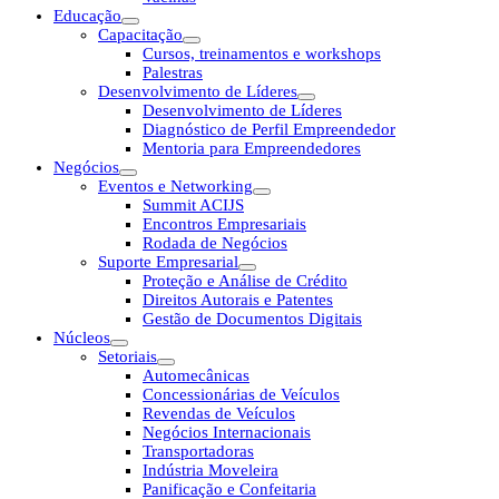
Educação
Capacitação
Cursos, treinamentos e workshops
Palestras
Desenvolvimento de Líderes
Desenvolvimento de Líderes
Diagnóstico de Perfil Empreendedor
Mentoria para Empreendedores
Negócios
Eventos e Networking
Summit ACIJS
Encontros Empresariais
Rodada de Negócios
Suporte Empresarial
Proteção e Análise de Crédito
Direitos Autorais e Patentes
Gestão de Documentos Digitais
Núcleos
Setoriais
Automecânicas
Concessionárias de Veículos
Revendas de Veículos
Negócios Internacionais
Transportadoras
Indústria Moveleira
Panificação e Confeitaria