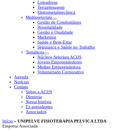
Loteadoras
Terraplenagem
Eletrometalmecânica
Multissetoriais
Gestão de Condomínios
Hospitalidade
Gestão e Qualidade
Marketing
Saúde e Bem-Estar
Segurança e Saúde no Trabalho
Temáticos
Núcleos Setoriais ACIJS
Jovens Empreendedores
Mulher Empreendedora
Voluntariado Corporativo
Agenda
Notícias
Contato
Sobre a ACIJS
Diretoria
Nossa história
Ex-presidentes
Associados
Início
»
UNIPELVE FISIOTERAPIA PELVICA LTDA
Empresa Associada