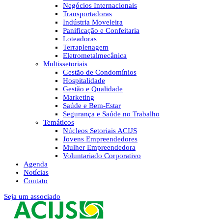
Negócios Internacionais
Transportadoras
Indústria Moveleira
Panificação e Confeitaria
Loteadoras
Terraplenagem
Eletrometalmecânica
Multissetoriais
Gestão de Condomínios
Hospitalidade
Gestão e Qualidade
Marketing
Saúde e Bem-Estar
Segurança e Saúde no Trabalho
Temáticos
Núcleos Setoriais ACIJS
Jovens Empreendedores
Mulher Empreendedora
Voluntariado Corporativo
Agenda
Notícias
Contato
Seja um associado