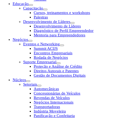
Educação
Capacitação
Cursos, treinamentos e workshops
Palestras
Desenvolvimento de Líderes
Desenvolvimento de Líderes
Diagnóstico de Perfil Empreendedor
Mentoria para Empreendedores
Negócios
Eventos e Networking
Summit ACIJS
Encontros Empresariais
Rodada de Negócios
Suporte Empresarial
Proteção e Análise de Crédito
Direitos Autorais e Patentes
Gestão de Documentos Digitais
Núcleos
Setoriais
Automecânicas
Concessionárias de Veículos
Revendas de Veículos
Negócios Internacionais
Transportadoras
Indústria Moveleira
Panificação e Confeitaria