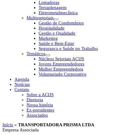
Loteadoras
Terraplenagem
Eletrometalmecânica
Multissetoriais
Gestão de Condomínios
Hospitalidade
Gestão e Qualidade
Marketing
Saúde e Bem-Estar
Segurança e Saúde no Trabalho
Temáticos
Núcleos Setoriais ACIJS
Jovens Empreendedores
Mulher Empreendedora
Voluntariado Corporativo
Agenda
Notícias
Contato
Sobre a ACIJS
Diretoria
Nossa história
Ex-presidentes
Associados
Início
»
TRANSPORTADORA PRISMA LTDA
Empresa Associada