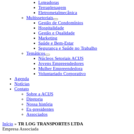
Loteadoras
Terraplenagem
Eletrometalmecânica
Multissetoriais
Gestão de Condomínios
Hospitalidade
Gestão e Qualidade
Marketing
Saúde e Bem-Estar
Segurança e Saúde no Trabalho
Temáticos
Núcleos Setoriais ACIJS
Jovens Empreendedores
Mulher Empreendedora
Voluntariado Corporativo
Agenda
Notícias
Contato
Sobre a ACIJS
Diretoria
Nossa história
Ex-presidentes
Associados
Início
»
TR LOG TRANSPORTES LTDA
Empresa Associada