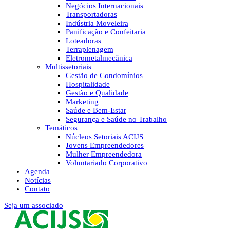
Negócios Internacionais
Transportadoras
Indústria Moveleira
Panificação e Confeitaria
Loteadoras
Terraplenagem
Eletrometalmecânica
Multissetoriais
Gestão de Condomínios
Hospitalidade
Gestão e Qualidade
Marketing
Saúde e Bem-Estar
Segurança e Saúde no Trabalho
Temáticos
Núcleos Setoriais ACIJS
Jovens Empreendedores
Mulher Empreendedora
Voluntariado Corporativo
Agenda
Notícias
Contato
Seja um associado