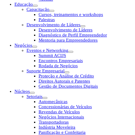
Educação
Capacitação
Cursos, treinamentos e workshops
Palestras
Desenvolvimento de Líderes
Desenvolvimento de Líderes
Diagnóstico de Perfil Empreendedor
Mentoria para Empreendedores
Negócios
Eventos e Networking
Summit ACIJS
Encontros Empresariais
Rodada de Negócios
Suporte Empresarial
Proteção e Análise de Crédito
Direitos Autorais e Patentes
Gestão de Documentos Digitais
Núcleos
Setoriais
Automecânicas
Concessionárias de Veículos
Revendas de Veículos
Negócios Internacionais
Transportadoras
Indústria Moveleira
Panificação e Confeitaria