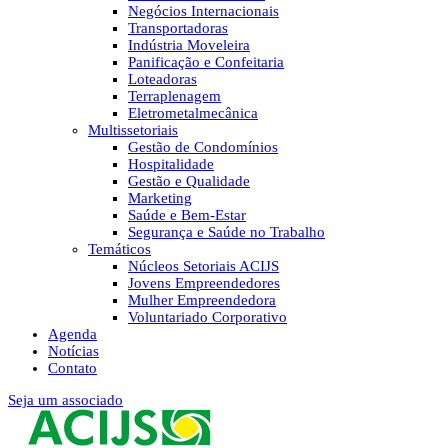
Negócios Internacionais
Transportadoras
Indústria Moveleira
Panificação e Confeitaria
Loteadoras
Terraplenagem
Eletrometalmecânica
Multissetoriais
Gestão de Condomínios
Hospitalidade
Gestão e Qualidade
Marketing
Saúde e Bem-Estar
Segurança e Saúde no Trabalho
Temáticos
Núcleos Setoriais ACIJS
Jovens Empreendedores
Mulher Empreendedora
Voluntariado Corporativo
Agenda
Notícias
Contato
Seja um associado