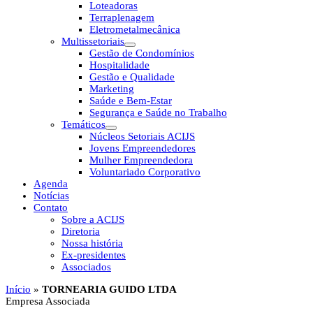
Loteadoras
Terraplenagem
Eletrometalmecânica
Multissetoriais
Gestão de Condomínios
Hospitalidade
Gestão e Qualidade
Marketing
Saúde e Bem-Estar
Segurança e Saúde no Trabalho
Temáticos
Núcleos Setoriais ACIJS
Jovens Empreendedores
Mulher Empreendedora
Voluntariado Corporativo
Agenda
Notícias
Contato
Sobre a ACIJS
Diretoria
Nossa história
Ex-presidentes
Associados
Início
»
TORNEARIA GUIDO LTDA
Empresa Associada