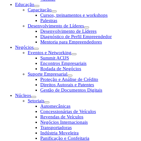
Educação
Capacitação
Cursos, treinamentos e workshops
Palestras
Desenvolvimento de Líderes
Desenvolvimento de Líderes
Diagnóstico de Perfil Empreendedor
Mentoria para Empreendedores
Negócios
Eventos e Networking
Summit ACIJS
Encontros Empresariais
Rodada de Negócios
Suporte Empresarial
Proteção e Análise de Crédito
Direitos Autorais e Patentes
Gestão de Documentos Digitais
Núcleos
Setoriais
Automecânicas
Concessionárias de Veículos
Revendas de Veículos
Negócios Internacionais
Transportadoras
Indústria Moveleira
Panificação e Confeitaria