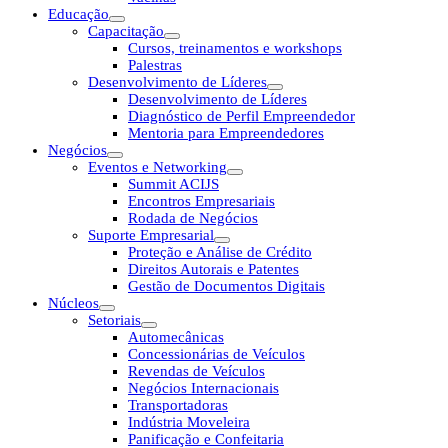
Educação
Capacitação
Cursos, treinamentos e workshops
Palestras
Desenvolvimento de Líderes
Desenvolvimento de Líderes
Diagnóstico de Perfil Empreendedor
Mentoria para Empreendedores
Negócios
Eventos e Networking
Summit ACIJS
Encontros Empresariais
Rodada de Negócios
Suporte Empresarial
Proteção e Análise de Crédito
Direitos Autorais e Patentes
Gestão de Documentos Digitais
Núcleos
Setoriais
Automecânicas
Concessionárias de Veículos
Revendas de Veículos
Negócios Internacionais
Transportadoras
Indústria Moveleira
Panificação e Confeitaria