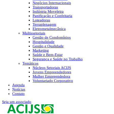
Negócios Internacionais
Transportadoras
Indústria Moveleira
Panificação e Confeitaria
Loteadoras
Terraplenagem
Eletrometalmecânica
Multissetoriais
Gestão de Condomínios
Hospitalidade
Gestão e Qualidade
Marketing
Saúde e Bem-Estar
Segurança e Saúde no Trabalho
Temáticos
Núcleos Setoriais ACIJS
Jovens Empreendedores
Mulher Empreendedora
Voluntariado Corporativo
Agenda
Notícias
Contato
Seja um associado