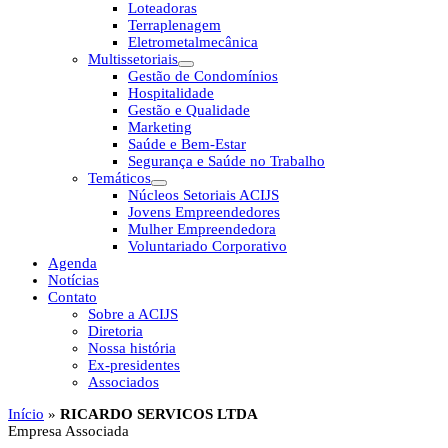
Loteadoras
Terraplenagem
Eletrometalmecânica
Multissetoriais
Gestão de Condomínios
Hospitalidade
Gestão e Qualidade
Marketing
Saúde e Bem-Estar
Segurança e Saúde no Trabalho
Temáticos
Núcleos Setoriais ACIJS
Jovens Empreendedores
Mulher Empreendedora
Voluntariado Corporativo
Agenda
Notícias
Contato
Sobre a ACIJS
Diretoria
Nossa história
Ex-presidentes
Associados
Início
»
RICARDO SERVICOS LTDA
Empresa Associada