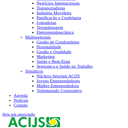
Negócios Internacionais
Transportadoras
Indústria Moveleira
Panificação e Confeitaria
Loteadoras
Terraplenagem
Eletrometalmecânica
Multissetoriais
Gestão de Condomínios
Hospitalidade
Gestão e Qualidade
Marketing
Saúde e Bem-Estar
Segurança e Saúde no Trabalho
Temáticos
Núcleos Setoriais ACIJS
Jovens Empreendedores
Mulher Empreendedora
Voluntariado Corporativo
Agenda
Notícias
Contato
Seja um associado