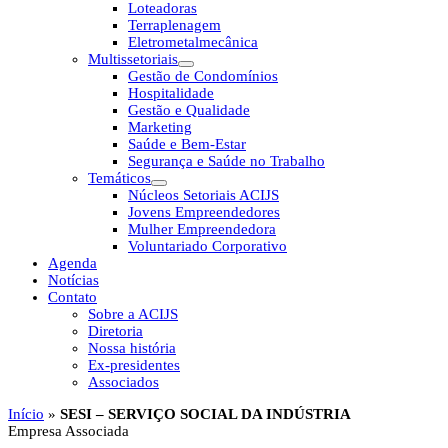
Loteadoras
Terraplenagem
Eletrometalmecânica
Multissetoriais
Gestão de Condomínios
Hospitalidade
Gestão e Qualidade
Marketing
Saúde e Bem-Estar
Segurança e Saúde no Trabalho
Temáticos
Núcleos Setoriais ACIJS
Jovens Empreendedores
Mulher Empreendedora
Voluntariado Corporativo
Agenda
Notícias
Contato
Sobre a ACIJS
Diretoria
Nossa história
Ex-presidentes
Associados
Início
»
SESI – SERVIÇO SOCIAL DA INDÚSTRIA
Empresa Associada