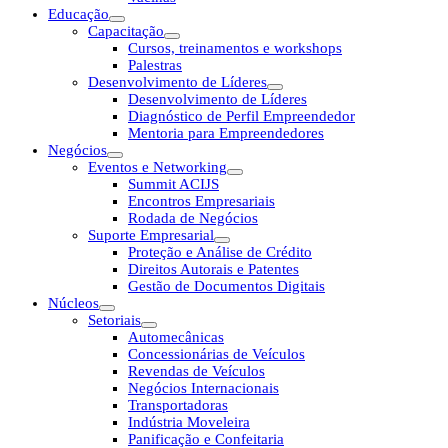
Educação
Capacitação
Cursos, treinamentos e workshops
Palestras
Desenvolvimento de Líderes
Desenvolvimento de Líderes
Diagnóstico de Perfil Empreendedor
Mentoria para Empreendedores
Negócios
Eventos e Networking
Summit ACIJS
Encontros Empresariais
Rodada de Negócios
Suporte Empresarial
Proteção e Análise de Crédito
Direitos Autorais e Patentes
Gestão de Documentos Digitais
Núcleos
Setoriais
Automecânicas
Concessionárias de Veículos
Revendas de Veículos
Negócios Internacionais
Transportadoras
Indústria Moveleira
Panificação e Confeitaria