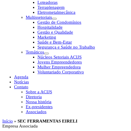
Loteadoras
Terraplenagem
Eletrometalmecânica
Multissetoriais
Gestão de Condomínios
Hospitalidade
Gestão e Qualidade
Marketing
Saúde e Bem-Estar
Segurança e Saúde no Trabalho
Temáticos
Núcleos Setoriais ACIJS
Jovens Empreendedores
Mulher Empreendedora
Voluntariado Corporativo
Agenda
Notícias
Contato
Sobre a ACIJS
Diretoria
Nossa história
Ex-presidentes
Associados
Início
»
SEC FERRAMENTAS EIRELI
Empresa Associada