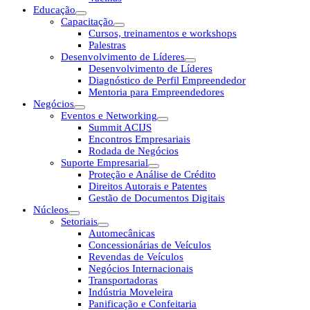
Educação
Capacitação
Cursos, treinamentos e workshops
Palestras
Desenvolvimento de Líderes
Desenvolvimento de Líderes
Diagnóstico de Perfil Empreendedor
Mentoria para Empreendedores
Negócios
Eventos e Networking
Summit ACIJS
Encontros Empresariais
Rodada de Negócios
Suporte Empresarial
Proteção e Análise de Crédito
Direitos Autorais e Patentes
Gestão de Documentos Digitais
Núcleos
Setoriais
Automecânicas
Concessionárias de Veículos
Revendas de Veículos
Negócios Internacionais
Transportadoras
Indústria Moveleira
Panificação e Confeitaria