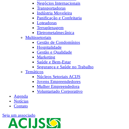
Negócios Internacionais
Transportadoras
Indústria Moveleira
Panificação e Confeitaria
Loteadoras
Terraplenagem
Eletrometalmecânica
Multissetoriais
Gestão de Condomínios
Hospitalidade
Gestão e Qualidade
Marketing
Saúde e Bem-Estar
Segurança e Saúde no Trabalho
Temáticos
Núcleos Setoriais ACIJS
Jovens Empreendedores
Mulher Empreendedora
Voluntariado Corporativo
Agenda
Notícias
Contato
Seja um associado