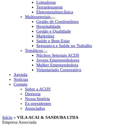
Loteadoras
Terraplenagem
Eletrometalmecânica
Multissetoriais
Gestão de Condomínios
Hospitalidade
Gestão e Qualidade
Marketing
Saúde e Bem-Estar
Segurança e Saúde no Trabalho
Temáticos
Núcleos Setoriais ACIJS
Jovens Empreendedores
Mulher Empreendedora
Voluntariado Corporativo
Agenda
Notícias
Contato
Sobre a ACIJS
Diretoria
Nossa história
Ex-presidentes
Associados
Início
»
VILA ACAI & SANDUBA LTDA
Empresa Associada