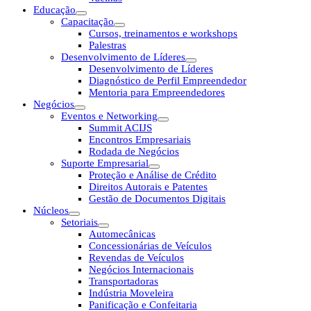
Educação
Capacitação
Cursos, treinamentos e workshops
Palestras
Desenvolvimento de Líderes
Desenvolvimento de Líderes
Diagnóstico de Perfil Empreendedor
Mentoria para Empreendedores
Negócios
Eventos e Networking
Summit ACIJS
Encontros Empresariais
Rodada de Negócios
Suporte Empresarial
Proteção e Análise de Crédito
Direitos Autorais e Patentes
Gestão de Documentos Digitais
Núcleos
Setoriais
Automecânicas
Concessionárias de Veículos
Revendas de Veículos
Negócios Internacionais
Transportadoras
Indústria Moveleira
Panificação e Confeitaria