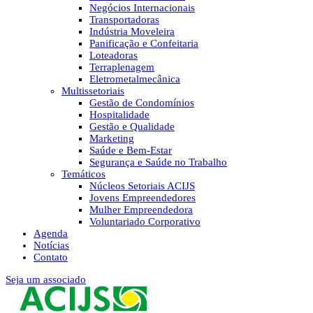
Negócios Internacionais
Transportadoras
Indústria Moveleira
Panificação e Confeitaria
Loteadoras
Terraplenagem
Eletrometalmecânica
Multissetoriais
Gestão de Condomínios
Hospitalidade
Gestão e Qualidade
Marketing
Saúde e Bem-Estar
Segurança e Saúde no Trabalho
Temáticos
Núcleos Setoriais ACIJS
Jovens Empreendedores
Mulher Empreendedora
Voluntariado Corporativo
Agenda
Notícias
Contato
Seja um associado