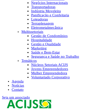
Negócios Internacionais
Transportadoras
Indústria Moveleira
Panificação e Confeitaria
Loteadoras
Terraplenagem
Eletrometalmecânica
Multissetoriais
Gestão de Condomínios
Hospitalidade
Gestão e Qualidade
Marketing
Saúde e Bem-Estar
Segurança e Saúde no Trabalho
Temáticos
Núcleos Setoriais ACIJS
Jovens Empreendedores
Mulher Empreendedora
Voluntariado Corporativo
Agenda
Notícias
Contato
Seja um associado