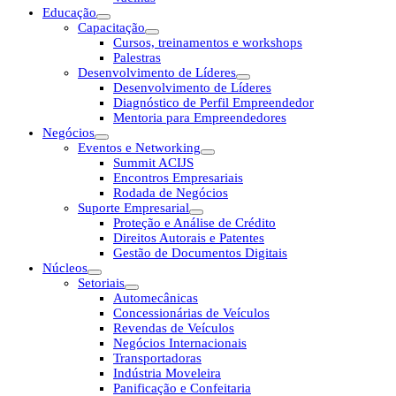
Educação
Capacitação
Cursos, treinamentos e workshops
Palestras
Desenvolvimento de Líderes
Desenvolvimento de Líderes
Diagnóstico de Perfil Empreendedor
Mentoria para Empreendedores
Negócios
Eventos e Networking
Summit ACIJS
Encontros Empresariais
Rodada de Negócios
Suporte Empresarial
Proteção e Análise de Crédito
Direitos Autorais e Patentes
Gestão de Documentos Digitais
Núcleos
Setoriais
Automecânicas
Concessionárias de Veículos
Revendas de Veículos
Negócios Internacionais
Transportadoras
Indústria Moveleira
Panificação e Confeitaria