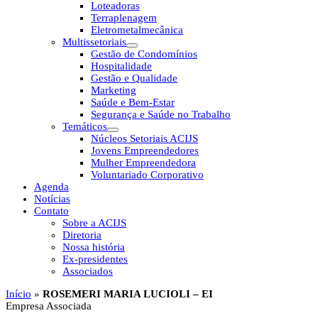
Loteadoras
Terraplenagem
Eletrometalmecânica
Multissetoriais
Gestão de Condomínios
Hospitalidade
Gestão e Qualidade
Marketing
Saúde e Bem-Estar
Segurança e Saúde no Trabalho
Temáticos
Núcleos Setoriais ACIJS
Jovens Empreendedores
Mulher Empreendedora
Voluntariado Corporativo
Agenda
Notícias
Contato
Sobre a ACIJS
Diretoria
Nossa história
Ex-presidentes
Associados
Início
»
ROSEMERI MARIA LUCIOLI – EI
Empresa Associada