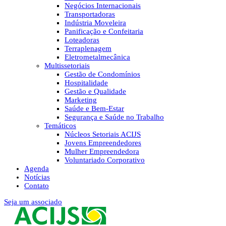
Negócios Internacionais
Transportadoras
Indústria Moveleira
Panificação e Confeitaria
Loteadoras
Terraplenagem
Eletrometalmecânica
Multissetoriais
Gestão de Condomínios
Hospitalidade
Gestão e Qualidade
Marketing
Saúde e Bem-Estar
Segurança e Saúde no Trabalho
Temáticos
Núcleos Setoriais ACIJS
Jovens Empreendedores
Mulher Empreendedora
Voluntariado Corporativo
Agenda
Notícias
Contato
Seja um associado