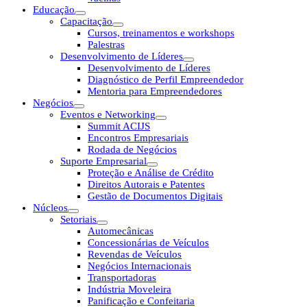
Educação
Capacitação
Cursos, treinamentos e workshops
Palestras
Desenvolvimento de Líderes
Desenvolvimento de Líderes
Diagnóstico de Perfil Empreendedor
Mentoria para Empreendedores
Negócios
Eventos e Networking
Summit ACIJS
Encontros Empresariais
Rodada de Negócios
Suporte Empresarial
Proteção e Análise de Crédito
Direitos Autorais e Patentes
Gestão de Documentos Digitais
Núcleos
Setoriais
Automecânicas
Concessionárias de Veículos
Revendas de Veículos
Negócios Internacionais
Transportadoras
Indústria Moveleira
Panificação e Confeitaria