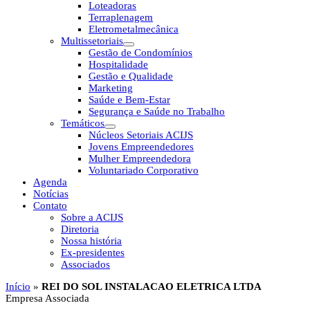
Loteadoras
Terraplenagem
Eletrometalmecânica
Multissetoriais
Gestão de Condomínios
Hospitalidade
Gestão e Qualidade
Marketing
Saúde e Bem-Estar
Segurança e Saúde no Trabalho
Temáticos
Núcleos Setoriais ACIJS
Jovens Empreendedores
Mulher Empreendedora
Voluntariado Corporativo
Agenda
Notícias
Contato
Sobre a ACIJS
Diretoria
Nossa história
Ex-presidentes
Associados
Início
»
REI DO SOL INSTALACAO ELETRICA LTDA
Empresa Associada