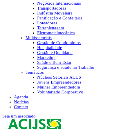
Negócios Internacionais
Transportadoras
Indústria Moveleira
Panificação e Confeitaria
Loteadoras
Terraplenagem
Eletrometalmecânica
Multissetoriais
Gestão de Condomínios
Hospitalidade
Gestão e Qualidade
Marketing
Saúde e Bem-Estar
Segurança e Saúde no Trabalho
Temáticos
Núcleos Setoriais ACIJS
Jovens Empreendedores
Mulher Empreendedora
Voluntariado Corporativo
Agenda
Notícias
Contato
Seja um associado