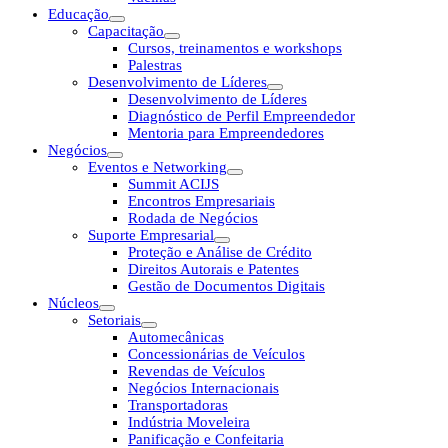
Educação
Capacitação
Cursos, treinamentos e workshops
Palestras
Desenvolvimento de Líderes
Desenvolvimento de Líderes
Diagnóstico de Perfil Empreendedor
Mentoria para Empreendedores
Negócios
Eventos e Networking
Summit ACIJS
Encontros Empresariais
Rodada de Negócios
Suporte Empresarial
Proteção e Análise de Crédito
Direitos Autorais e Patentes
Gestão de Documentos Digitais
Núcleos
Setoriais
Automecânicas
Concessionárias de Veículos
Revendas de Veículos
Negócios Internacionais
Transportadoras
Indústria Moveleira
Panificação e Confeitaria