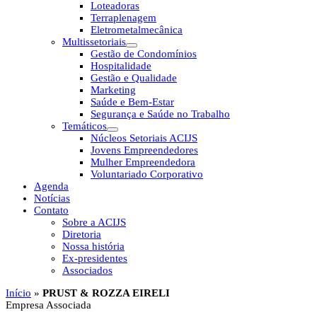
Loteadoras
Terraplenagem
Eletrometalmecânica
Multissetoriais
Gestão de Condomínios
Hospitalidade
Gestão e Qualidade
Marketing
Saúde e Bem-Estar
Segurança e Saúde no Trabalho
Temáticos
Núcleos Setoriais ACIJS
Jovens Empreendedores
Mulher Empreendedora
Voluntariado Corporativo
Agenda
Notícias
Contato
Sobre a ACIJS
Diretoria
Nossa história
Ex-presidentes
Associados
Início
»
PRUST & ROZZA EIRELI
Empresa Associada