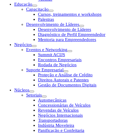
Educação
Capacitação
Cursos, treinamentos e workshops
Palestras
Desenvolvimento de Líderes
Desenvolvimento de Líderes
Diagnóstico de Perfil Empreendedor
Mentoria para Empreendedores
Negócios
Eventos e Networking
Summit ACIJS
Encontros Empresariais
Rodada de Negócios
Suporte Empresarial
Proteção e Análise de Crédito
Direitos Autorais e Patentes
Gestão de Documentos Digitais
Núcleos
Setoriais
Automecânicas
Concessionárias de Veículos
Revendas de Veículos
Negócios Internacionais
Transportadoras
Indústria Moveleira
Panificação e Confeitaria