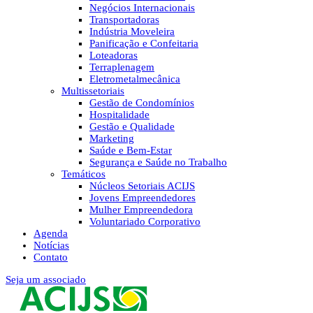
Negócios Internacionais
Transportadoras
Indústria Moveleira
Panificação e Confeitaria
Loteadoras
Terraplenagem
Eletrometalmecânica
Multissetoriais
Gestão de Condomínios
Hospitalidade
Gestão e Qualidade
Marketing
Saúde e Bem-Estar
Segurança e Saúde no Trabalho
Temáticos
Núcleos Setoriais ACIJS
Jovens Empreendedores
Mulher Empreendedora
Voluntariado Corporativo
Agenda
Notícias
Contato
Seja um associado