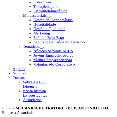
Loteadoras
Terraplenagem
Eletrometalmecânica
Multissetoriais
Gestão de Condomínios
Hospitalidade
Gestão e Qualidade
Marketing
Saúde e Bem-Estar
Segurança e Saúde no Trabalho
Temáticos
Núcleos Setoriais ACIJS
Jovens Empreendedores
Mulher Empreendedora
Voluntariado Corporativo
Agenda
Notícias
Contato
Sobre a ACIJS
Diretoria
Nossa história
Ex-presidentes
Associados
Início
»
MECANICA DE TRATORES DOIS ANTONIO LTDA
Empresa Associada