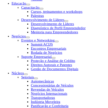
Educação
Capacitação
Cursos, treinamentos e workshops
Palestras
Desenvolvimento de Líderes
Desenvolvimento de Líderes
Diagnóstico de Perfil Empreendedor
Mentoria para Empreendedores
Negócios
Eventos e Networking
Summit ACIJS
Encontros Empresariais
Rodada de Negócios
Suporte Empresarial
Proteção e Análise de Crédito
Direitos Autorais e Patentes
Gestão de Documentos Digitais
Núcleos
Setoriais
Automecânicas
Concessionárias de Veículos
Revendas de Veículos
Negócios Internacionais
Transportadoras
Indústria Moveleira
Panificação e Confeitaria