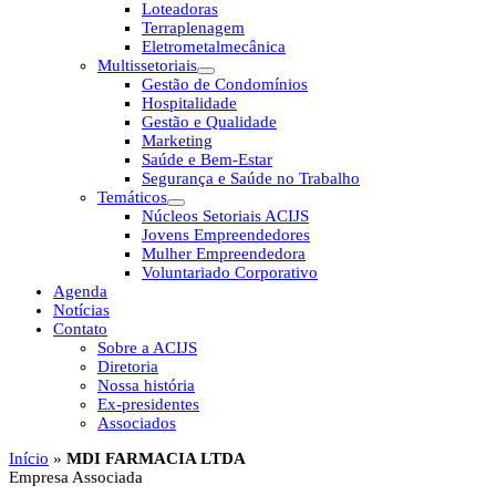
Loteadoras
Terraplenagem
Eletrometalmecânica
Multissetoriais
Gestão de Condomínios
Hospitalidade
Gestão e Qualidade
Marketing
Saúde e Bem-Estar
Segurança e Saúde no Trabalho
Temáticos
Núcleos Setoriais ACIJS
Jovens Empreendedores
Mulher Empreendedora
Voluntariado Corporativo
Agenda
Notícias
Contato
Sobre a ACIJS
Diretoria
Nossa história
Ex-presidentes
Associados
Início
»
MDI FARMACIA LTDA
Empresa Associada