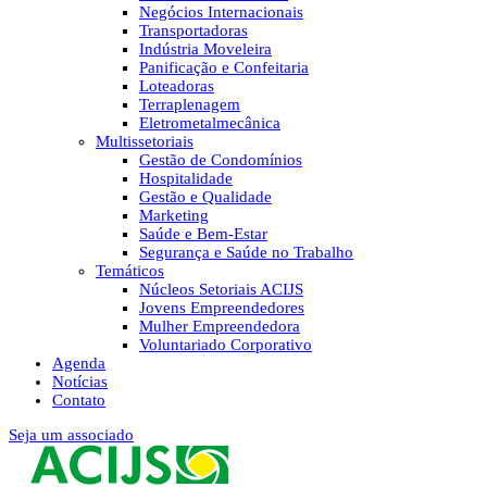
Negócios Internacionais
Transportadoras
Indústria Moveleira
Panificação e Confeitaria
Loteadoras
Terraplenagem
Eletrometalmecânica
Multissetoriais
Gestão de Condomínios
Hospitalidade
Gestão e Qualidade
Marketing
Saúde e Bem-Estar
Segurança e Saúde no Trabalho
Temáticos
Núcleos Setoriais ACIJS
Jovens Empreendedores
Mulher Empreendedora
Voluntariado Corporativo
Agenda
Notícias
Contato
Seja um associado