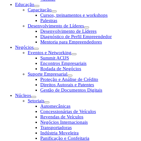
Educação
Capacitação
Cursos, treinamentos e workshops
Palestras
Desenvolvimento de Líderes
Desenvolvimento de Líderes
Diagnóstico de Perfil Empreendedor
Mentoria para Empreendedores
Negócios
Eventos e Networking
Summit ACIJS
Encontros Empresariais
Rodada de Negócios
Suporte Empresarial
Proteção e Análise de Crédito
Direitos Autorais e Patentes
Gestão de Documentos Digitais
Núcleos
Setoriais
Automecânicas
Concessionárias de Veículos
Revendas de Veículos
Negócios Internacionais
Transportadoras
Indústria Moveleira
Panificação e Confeitaria