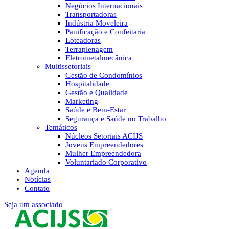
Negócios Internacionais
Transportadoras
Indústria Moveleira
Panificação e Confeitaria
Loteadoras
Terraplenagem
Eletrometalmecânica
Multissetoriais
Gestão de Condomínios
Hospitalidade
Gestão e Qualidade
Marketing
Saúde e Bem-Estar
Segurança e Saúde no Trabalho
Temáticos
Núcleos Setoriais ACIJS
Jovens Empreendedores
Mulher Empreendedora
Voluntariado Corporativo
Agenda
Notícias
Contato
Seja um associado