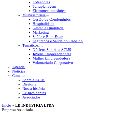
Loteadoras
Terraplenagem
Eletrometalmecânica
Multissetoriais
Gestão de Condomínios
Hospitalidade
Gestão e Qualidade
Marketing
Saúde e Bem-Estar
Segurança e Saúde no Trabalho
Temáticos
Núcleos Setoriais ACIJS
Jovens Empreendedores
Mulher Empreendedora
Voluntariado Corporativo
Agenda
Notícias
Contato
Sobre a ACIJS
Diretoria
Nossa história
Ex-presidentes
Associados
Início
»
LB INDUSTRIA LTDA
Empresa Associada