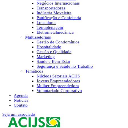
Negócios Internacionais
Transportadoras
Indústria Moveleira
Panificação e Confeitaria
Loteadoras
Terraplenagem
Eletrometalmecânica
Multissetoriais
Gestão de Condomínios
Hospitalidade
Gestão e Qualidade
Marketing
Saúde e Bem-Estar
Segurança e Saúde no Trabalho
Temáticos
Núcleos Setoriais ACIJS
Jovens Empreendedores
Mulher Empreendedora
Voluntariado Corporativo
Agenda
Notícias
Contato
Seja um associado