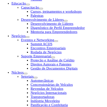
Educação
Capacitação
Cursos, treinamentos e workshops
Palestras
Desenvolvimento de Líderes
Desenvolvimento de Líderes
Diagnóstico de Perfil Empreendedor
Mentoria para Empreendedores
Negócios
Eventos e Networking
Summit ACIJS
Encontros Empresariais
Rodada de Negócios
Suporte Empresarial
Proteção e Análise de Crédito
Direitos Autorais e Patentes
Gestão de Documentos Digitais
Núcleos
Setoriais
Automecânicas
Concessionárias de Veículos
Revendas de Veículos
Negócios Internacionais
Transportadoras
Indústria Moveleira
Panificação e Confeitaria