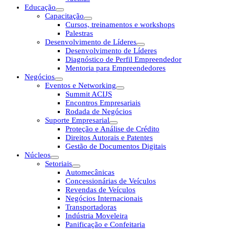
Educação
Capacitação
Cursos, treinamentos e workshops
Palestras
Desenvolvimento de Líderes
Desenvolvimento de Líderes
Diagnóstico de Perfil Empreendedor
Mentoria para Empreendedores
Negócios
Eventos e Networking
Summit ACIJS
Encontros Empresariais
Rodada de Negócios
Suporte Empresarial
Proteção e Análise de Crédito
Direitos Autorais e Patentes
Gestão de Documentos Digitais
Núcleos
Setoriais
Automecânicas
Concessionárias de Veículos
Revendas de Veículos
Negócios Internacionais
Transportadoras
Indústria Moveleira
Panificação e Confeitaria