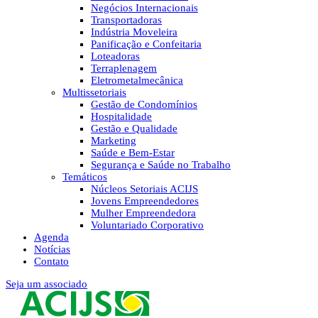
Negócios Internacionais
Transportadoras
Indústria Moveleira
Panificação e Confeitaria
Loteadoras
Terraplenagem
Eletrometalmecânica
Multissetoriais
Gestão de Condomínios
Hospitalidade
Gestão e Qualidade
Marketing
Saúde e Bem-Estar
Segurança e Saúde no Trabalho
Temáticos
Núcleos Setoriais ACIJS
Jovens Empreendedores
Mulher Empreendedora
Voluntariado Corporativo
Agenda
Notícias
Contato
Seja um associado