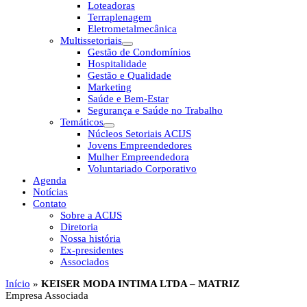
Loteadoras
Terraplenagem
Eletrometalmecânica
Multissetoriais
Gestão de Condomínios
Hospitalidade
Gestão e Qualidade
Marketing
Saúde e Bem-Estar
Segurança e Saúde no Trabalho
Temáticos
Núcleos Setoriais ACIJS
Jovens Empreendedores
Mulher Empreendedora
Voluntariado Corporativo
Agenda
Notícias
Contato
Sobre a ACIJS
Diretoria
Nossa história
Ex-presidentes
Associados
Início
»
KEISER MODA INTIMA LTDA – MATRIZ
Empresa Associada