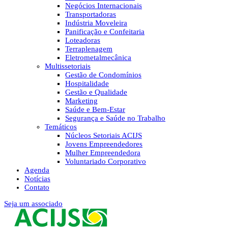
Negócios Internacionais
Transportadoras
Indústria Moveleira
Panificação e Confeitaria
Loteadoras
Terraplenagem
Eletrometalmecânica
Multissetoriais
Gestão de Condomínios
Hospitalidade
Gestão e Qualidade
Marketing
Saúde e Bem-Estar
Segurança e Saúde no Trabalho
Temáticos
Núcleos Setoriais ACIJS
Jovens Empreendedores
Mulher Empreendedora
Voluntariado Corporativo
Agenda
Notícias
Contato
Seja um associado