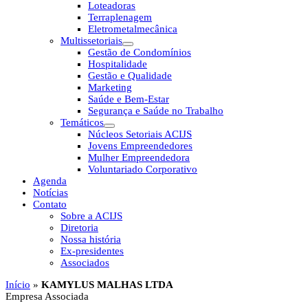
Loteadoras
Terraplenagem
Eletrometalmecânica
Multissetoriais
Gestão de Condomínios
Hospitalidade
Gestão e Qualidade
Marketing
Saúde e Bem-Estar
Segurança e Saúde no Trabalho
Temáticos
Núcleos Setoriais ACIJS
Jovens Empreendedores
Mulher Empreendedora
Voluntariado Corporativo
Agenda
Notícias
Contato
Sobre a ACIJS
Diretoria
Nossa história
Ex-presidentes
Associados
Início
»
KAMYLUS MALHAS LTDA
Empresa Associada