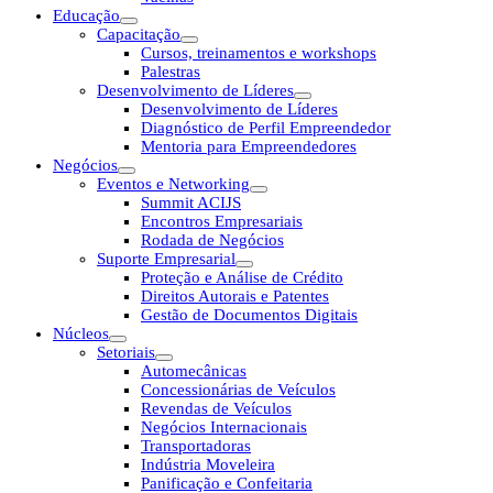
Educação
Capacitação
Cursos, treinamentos e workshops
Palestras
Desenvolvimento de Líderes
Desenvolvimento de Líderes
Diagnóstico de Perfil Empreendedor
Mentoria para Empreendedores
Negócios
Eventos e Networking
Summit ACIJS
Encontros Empresariais
Rodada de Negócios
Suporte Empresarial
Proteção e Análise de Crédito
Direitos Autorais e Patentes
Gestão de Documentos Digitais
Núcleos
Setoriais
Automecânicas
Concessionárias de Veículos
Revendas de Veículos
Negócios Internacionais
Transportadoras
Indústria Moveleira
Panificação e Confeitaria