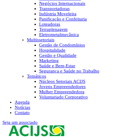
Negócios Internacionais
Transportadoras
Indústria Moveleira
Panificação e Confeitaria
Loteadoras
Terraplenagem
Eletrometalmecânica
Multissetoriais
Gestão de Condomínios
Hospitalidade
Gestão e Qualidade
Marketing
Saúde e Bem-Estar
Segurança e Saúde no Trabalho
Temáticos
Núcleos Setoriais ACIJS
Jovens Empreendedores
Mulher Empreendedora
Voluntariado Corporativo
Agenda
Notícias
Contato
Seja um associado