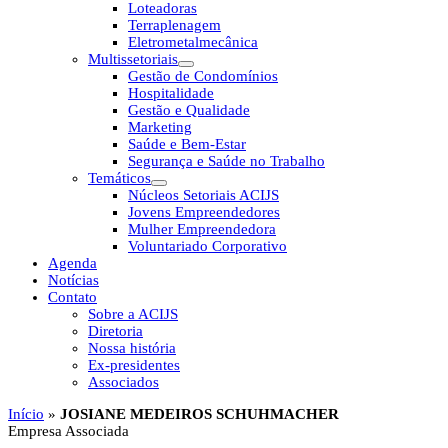
Loteadoras
Terraplenagem
Eletrometalmecânica
Multissetoriais
Gestão de Condomínios
Hospitalidade
Gestão e Qualidade
Marketing
Saúde e Bem-Estar
Segurança e Saúde no Trabalho
Temáticos
Núcleos Setoriais ACIJS
Jovens Empreendedores
Mulher Empreendedora
Voluntariado Corporativo
Agenda
Notícias
Contato
Sobre a ACIJS
Diretoria
Nossa história
Ex-presidentes
Associados
Início
»
JOSIANE MEDEIROS SCHUHMACHER
Empresa Associada