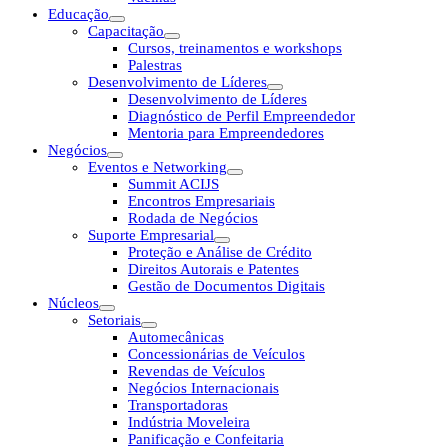
Educação
Capacitação
Cursos, treinamentos e workshops
Palestras
Desenvolvimento de Líderes
Desenvolvimento de Líderes
Diagnóstico de Perfil Empreendedor
Mentoria para Empreendedores
Negócios
Eventos e Networking
Summit ACIJS
Encontros Empresariais
Rodada de Negócios
Suporte Empresarial
Proteção e Análise de Crédito
Direitos Autorais e Patentes
Gestão de Documentos Digitais
Núcleos
Setoriais
Automecânicas
Concessionárias de Veículos
Revendas de Veículos
Negócios Internacionais
Transportadoras
Indústria Moveleira
Panificação e Confeitaria