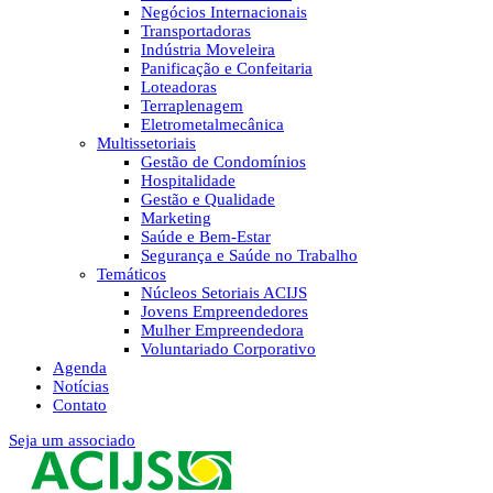
Negócios Internacionais
Transportadoras
Indústria Moveleira
Panificação e Confeitaria
Loteadoras
Terraplenagem
Eletrometalmecânica
Multissetoriais
Gestão de Condomínios
Hospitalidade
Gestão e Qualidade
Marketing
Saúde e Bem-Estar
Segurança e Saúde no Trabalho
Temáticos
Núcleos Setoriais ACIJS
Jovens Empreendedores
Mulher Empreendedora
Voluntariado Corporativo
Agenda
Notícias
Contato
Seja um associado