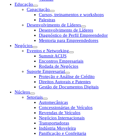
Educação
Capacitação
Cursos, treinamentos e workshops
Palestras
Desenvolvimento de Líderes
Desenvolvimento de Líderes
Diagnóstico de Perfil Empreendedor
Mentoria para Empreendedores
Negócios
Eventos e Networking
Summit ACIJS
Encontros Empresariais
Rodada de Negócios
Suporte Empresarial
Proteção e Análise de Crédito
Direitos Autorais e Patentes
Gestão de Documentos Digitais
Núcleos
Setoriais
Automecânicas
Concessionárias de Veículos
Revendas de Veículos
Negócios Internacionais
Transportadoras
Indústria Moveleira
Panificação e Confeitaria