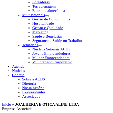
Loteadoras
Terraplenagem
Eletrometalmecânica
Multissetoriais
Gestão de Condomínios
Hospitalidade
Gestão e Qualidade
Marketing
Saúde e Bem-Estar
Segurança e Saúde no Trabalho
Temáticos
Núcleos Setoriais ACIJS
Jovens Empreendedores
Mulher Empreendedora
Voluntariado Corporativo
Agenda
Notícias
Contato
Sobre a ACIJS
Diretoria
Nossa história
Ex-presidentes
Associados
Início
»
JOALHERIA E OTICA ALINE LTDA
Empresa Associada