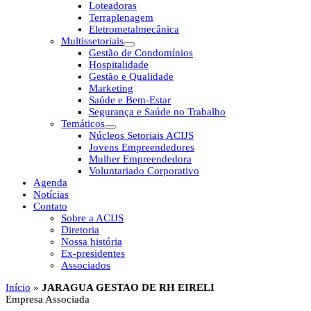
Loteadoras
Terraplenagem
Eletrometalmecânica
Multissetoriais
Gestão de Condomínios
Hospitalidade
Gestão e Qualidade
Marketing
Saúde e Bem-Estar
Segurança e Saúde no Trabalho
Temáticos
Núcleos Setoriais ACIJS
Jovens Empreendedores
Mulher Empreendedora
Voluntariado Corporativo
Agenda
Notícias
Contato
Sobre a ACIJS
Diretoria
Nossa história
Ex-presidentes
Associados
Início
»
JARAGUA GESTAO DE RH EIRELI
Empresa Associada