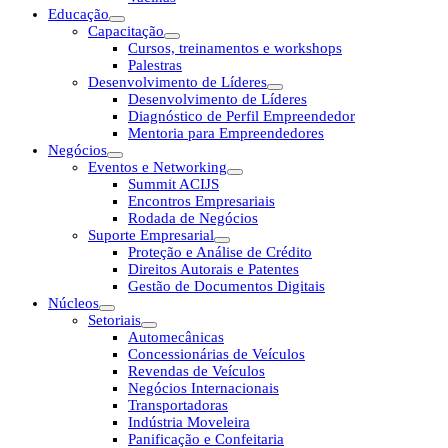
Educação
Capacitação
Cursos, treinamentos e workshops
Palestras
Desenvolvimento de Líderes
Desenvolvimento de Líderes
Diagnóstico de Perfil Empreendedor
Mentoria para Empreendedores
Negócios
Eventos e Networking
Summit ACIJS
Encontros Empresariais
Rodada de Negócios
Suporte Empresarial
Proteção e Análise de Crédito
Direitos Autorais e Patentes
Gestão de Documentos Digitais
Núcleos
Setoriais
Automecânicas
Concessionárias de Veículos
Revendas de Veículos
Negócios Internacionais
Transportadoras
Indústria Moveleira
Panificação e Confeitaria