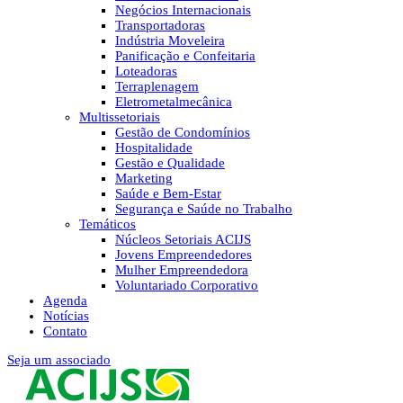
Negócios Internacionais
Transportadoras
Indústria Moveleira
Panificação e Confeitaria
Loteadoras
Terraplenagem
Eletrometalmecânica
Multissetoriais
Gestão de Condomínios
Hospitalidade
Gestão e Qualidade
Marketing
Saúde e Bem-Estar
Segurança e Saúde no Trabalho
Temáticos
Núcleos Setoriais ACIJS
Jovens Empreendedores
Mulher Empreendedora
Voluntariado Corporativo
Agenda
Notícias
Contato
Seja um associado