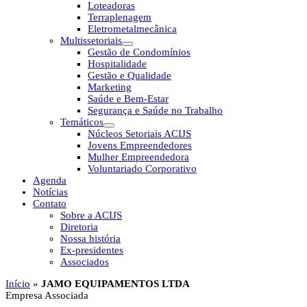
Loteadoras
Terraplenagem
Eletrometalmecânica
Multissetoriais
Gestão de Condomínios
Hospitalidade
Gestão e Qualidade
Marketing
Saúde e Bem-Estar
Segurança e Saúde no Trabalho
Temáticos
Núcleos Setoriais ACIJS
Jovens Empreendedores
Mulher Empreendedora
Voluntariado Corporativo
Agenda
Notícias
Contato
Sobre a ACIJS
Diretoria
Nossa história
Ex-presidentes
Associados
Início
»
JAMO EQUIPAMENTOS LTDA
Empresa Associada