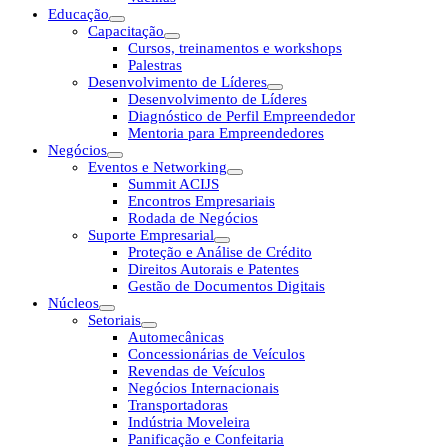
Educação
Capacitação
Cursos, treinamentos e workshops
Palestras
Desenvolvimento de Líderes
Desenvolvimento de Líderes
Diagnóstico de Perfil Empreendedor
Mentoria para Empreendedores
Negócios
Eventos e Networking
Summit ACIJS
Encontros Empresariais
Rodada de Negócios
Suporte Empresarial
Proteção e Análise de Crédito
Direitos Autorais e Patentes
Gestão de Documentos Digitais
Núcleos
Setoriais
Automecânicas
Concessionárias de Veículos
Revendas de Veículos
Negócios Internacionais
Transportadoras
Indústria Moveleira
Panificação e Confeitaria