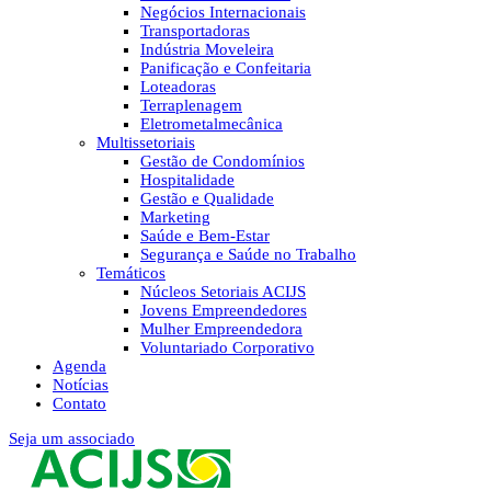
Negócios Internacionais
Transportadoras
Indústria Moveleira
Panificação e Confeitaria
Loteadoras
Terraplenagem
Eletrometalmecânica
Multissetoriais
Gestão de Condomínios
Hospitalidade
Gestão e Qualidade
Marketing
Saúde e Bem-Estar
Segurança e Saúde no Trabalho
Temáticos
Núcleos Setoriais ACIJS
Jovens Empreendedores
Mulher Empreendedora
Voluntariado Corporativo
Agenda
Notícias
Contato
Seja um associado