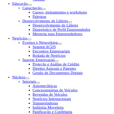
Educação
Capacitação
Cursos, treinamentos e workshops
Palestras
Desenvolvimento de Líderes
Desenvolvimento de Líderes
Diagnóstico de Perfil Empreendedor
Mentoria para Empreendedores
Negócios
Eventos e Networking
Summit ACIJS
Encontros Empresariais
Rodada de Negócios
Suporte Empresarial
Proteção e Análise de Crédito
Direitos Autorais e Patentes
Gestão de Documentos Digitais
Núcleos
Setoriais
Automecânicas
Concessionárias de Veículos
Revendas de Veículos
Negócios Internacionais
Transportadoras
Indústria Moveleira
Panificação e Confeitaria