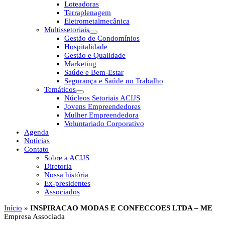
Loteadoras
Terraplenagem
Eletrometalmecânica
Multissetoriais
Gestão de Condomínios
Hospitalidade
Gestão e Qualidade
Marketing
Saúde e Bem-Estar
Segurança e Saúde no Trabalho
Temáticos
Núcleos Setoriais ACIJS
Jovens Empreendedores
Mulher Empreendedora
Voluntariado Corporativo
Agenda
Notícias
Contato
Sobre a ACIJS
Diretoria
Nossa história
Ex-presidentes
Associados
Início
»
INSPIRACAO MODAS E CONFECCOES LTDA – ME
Empresa Associada