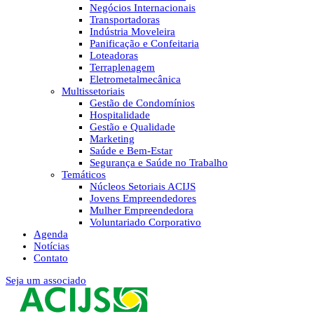
Negócios Internacionais
Transportadoras
Indústria Moveleira
Panificação e Confeitaria
Loteadoras
Terraplenagem
Eletrometalmecânica
Multissetoriais
Gestão de Condomínios
Hospitalidade
Gestão e Qualidade
Marketing
Saúde e Bem-Estar
Segurança e Saúde no Trabalho
Temáticos
Núcleos Setoriais ACIJS
Jovens Empreendedores
Mulher Empreendedora
Voluntariado Corporativo
Agenda
Notícias
Contato
Seja um associado