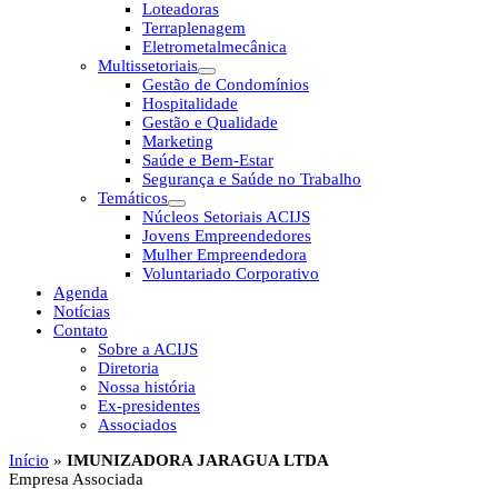
Loteadoras
Terraplenagem
Eletrometalmecânica
Multissetoriais
Gestão de Condomínios
Hospitalidade
Gestão e Qualidade
Marketing
Saúde e Bem-Estar
Segurança e Saúde no Trabalho
Temáticos
Núcleos Setoriais ACIJS
Jovens Empreendedores
Mulher Empreendedora
Voluntariado Corporativo
Agenda
Notícias
Contato
Sobre a ACIJS
Diretoria
Nossa história
Ex-presidentes
Associados
Início
»
IMUNIZADORA JARAGUA LTDA
Empresa Associada