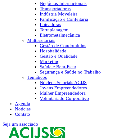
Negócios Internacionais
Transportadoras
Indústria Moveleira
Panificação e Confeitaria
Loteadoras
Terraplenagem
Eletrometalmecânica
Multissetoriais
Gestão de Condomínios
Hospitalidade
Gestão e Qualidade
Marketing
Saúde e Bem-Estar
Segurança e Saúde no Trabalho
Temáticos
Núcleos Setoriais ACIJS
Jovens Empreendedores
Mulher Empreendedora
Voluntariado Corporativo
Agenda
Notícias
Contato
Seja um associado