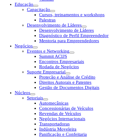
Educação
Capacitação
Cursos, treinamentos e workshops
Palestras
Desenvolvimento de Líderes
Desenvolvimento de Líderes
Diagnóstico de Perfil Empreendedor
Mentoria para Empreendedores
Negócios
Eventos e Networking
Summit ACIJS
Encontros Empresariais
Rodada de Negócios
Suporte Empresarial
Proteção e Análise de Crédito
Direitos Autorais e Patentes
Gestão de Documentos Digitais
Núcleos
Setoriais
Automecânicas
Concessionárias de Veículos
Revendas de Veículos
Negócios Internacionais
Transportadoras
Indústria Moveleira
Panificação e Confeitaria