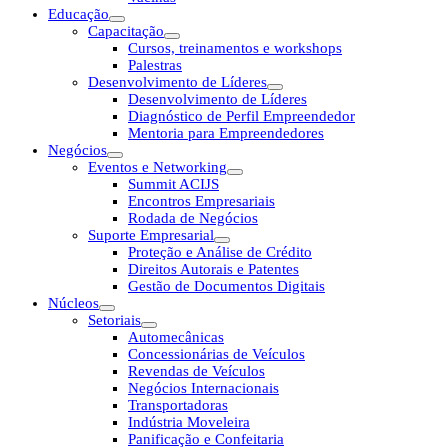
Educação
Capacitação
Cursos, treinamentos e workshops
Palestras
Desenvolvimento de Líderes
Desenvolvimento de Líderes
Diagnóstico de Perfil Empreendedor
Mentoria para Empreendedores
Negócios
Eventos e Networking
Summit ACIJS
Encontros Empresariais
Rodada de Negócios
Suporte Empresarial
Proteção e Análise de Crédito
Direitos Autorais e Patentes
Gestão de Documentos Digitais
Núcleos
Setoriais
Automecânicas
Concessionárias de Veículos
Revendas de Veículos
Negócios Internacionais
Transportadoras
Indústria Moveleira
Panificação e Confeitaria