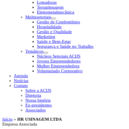
Loteadoras
Terraplenagem
Eletrometalmecânica
Multissetoriais
Gestão de Condomínios
Hospitalidade
Gestão e Qualidade
Marketing
Saúde e Bem-Estar
Segurança e Saúde no Trabalho
Temáticos
Núcleos Setoriais ACIJS
Jovens Empreendedores
Mulher Empreendedora
Voluntariado Corporativo
Agenda
Notícias
Contato
Sobre a ACIJS
Diretoria
Nossa história
Ex-presidentes
Associados
Início
»
HR USINAGEM LTDA
Empresa Associada