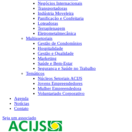
Negócios Internacionais
Transportadoras
Indústria Moveleira
Panificação e Confeitaria
Loteadoras
Terraplenagem
Eletrometalmecânica
Multissetoriais
Gestão de Condomínios
Hospitalidade
Gestão e Qualidade
Marketing
Saúde e Bem-Estar
Segurança e Saúde no Trabalho
Temáticos
Núcleos Setoriais ACIJS
Jovens Empreendedores
Mulher Empreendedora
Voluntariado Corporativo
Agenda
Notícias
Contato
Seja um associado