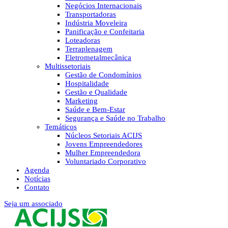
Negócios Internacionais
Transportadoras
Indústria Moveleira
Panificação e Confeitaria
Loteadoras
Terraplenagem
Eletrometalmecânica
Multissetoriais
Gestão de Condomínios
Hospitalidade
Gestão e Qualidade
Marketing
Saúde e Bem-Estar
Segurança e Saúde no Trabalho
Temáticos
Núcleos Setoriais ACIJS
Jovens Empreendedores
Mulher Empreendedora
Voluntariado Corporativo
Agenda
Notícias
Contato
Seja um associado