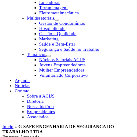
Loteadoras
Terraplenagem
Eletrometalmecânica
Multissetoriais
Gestão de Condomínios
Hospitalidade
Gestão e Qualidade
Marketing
Saúde e Bem-Estar
Segurança e Saúde no Trabalho
Temáticos
Núcleos Setoriais ACIJS
Jovens Empreendedores
Mulher Empreendedora
Voluntariado Corporativo
Agenda
Notícias
Contato
Sobre a ACIJS
Diretoria
Nossa história
Ex-presidentes
Associados
Início
»
G SAFE ENGENHARIA DE SEGURANCA DO
TRABALHO LTDA