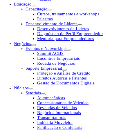
Educação
Capacitação
Cursos, treinamentos e workshops
Palestras
Desenvolvimento de Líderes
Desenvolvimento de Líderes
Diagnóstico de Perfil Empreendedor
Mentoria para Empreendedores
Negócios
Eventos e Networking
Summit ACIJS
Encontros Empresariais
Rodada de Negócios
Suporte Empresarial
Proteção e Análise de Crédito
Direitos Autorais e Patentes
Gestão de Documentos Digitais
Núcleos
Setoriais
Automecânicas
Concessionárias de Veículos
Revendas de Veículos
Negócios Internacionais
Transportadoras
Indústria Moveleira
Panificação e Confeitaria