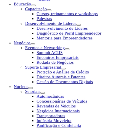
Educação
Capacitação
Cursos, treinamentos e workshops
Palestras
Desenvolvimento de Líderes
Desenvolvimento de Líderes
Diagnóstico de Perfil Empreendedor
Mentoria para Empreendedores
Negócios
Eventos e Networking
Summit ACIJS
Encontros Empresariais
Rodada de Negócios
Suporte Empresarial
Proteção e Análise de Crédito
Direitos Autorais e Patentes
Gestão de Documentos Digitais
Núcleos
Setoriais
Automecânicas
Concessionárias de Veículos
Revendas de Veículos
Negócios Internacionais
Transportadoras
Indústria Moveleira
Panificação e Confeitaria