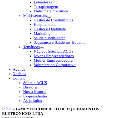
Loteadoras
Terraplenagem
Eletrometalmecânica
Multissetoriais
Gestão de Condomínios
Hospitalidade
Gestão e Qualidade
Marketing
Saúde e Bem-Estar
Segurança e Saúde no Trabalho
Temáticos
Núcleos Setoriais ACIJS
Jovens Empreendedores
Mulher Empreendedora
Voluntariado Corporativo
Agenda
Notícias
Contato
Sobre a ACIJS
Diretoria
Nossa história
Ex-presidentes
Associados
Início
»
G-MEYER COMERCIO DE EQUIPAMENTOS
ELETRONICOS LTDA