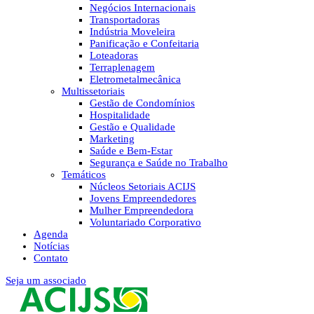
Negócios Internacionais
Transportadoras
Indústria Moveleira
Panificação e Confeitaria
Loteadoras
Terraplenagem
Eletrometalmecânica
Multissetoriais
Gestão de Condomínios
Hospitalidade
Gestão e Qualidade
Marketing
Saúde e Bem-Estar
Segurança e Saúde no Trabalho
Temáticos
Núcleos Setoriais ACIJS
Jovens Empreendedores
Mulher Empreendedora
Voluntariado Corporativo
Agenda
Notícias
Contato
Seja um associado