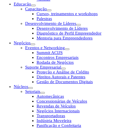
Educação
Capacitação
Cursos, treinamentos e workshops
Palestras
Desenvolvimento de Líderes
Desenvolvimento de Líderes
Diagnóstico de Perfil Empreendedor
Mentoria para Empreendedores
Negócios
Eventos e Networking
Summit ACIJS
Encontros Empresariais
Rodada de Negócios
Suporte Empresarial
Proteção e Análise de Crédito
Direitos Autorais e Patentes
Gestão de Documentos Digitais
Núcleos
Setoriais
Automecânicas
Concessionárias de Veículos
Revendas de Veículos
Negócios Internacionais
Transportadoras
Indústria Moveleira
Panificação e Confeitaria