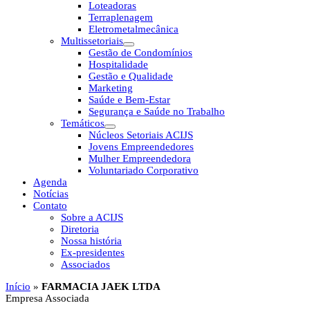
Loteadoras
Terraplenagem
Eletrometalmecânica
Multissetoriais
Gestão de Condomínios
Hospitalidade
Gestão e Qualidade
Marketing
Saúde e Bem-Estar
Segurança e Saúde no Trabalho
Temáticos
Núcleos Setoriais ACIJS
Jovens Empreendedores
Mulher Empreendedora
Voluntariado Corporativo
Agenda
Notícias
Contato
Sobre a ACIJS
Diretoria
Nossa história
Ex-presidentes
Associados
Início
»
FARMACIA JAEK LTDA
Empresa Associada