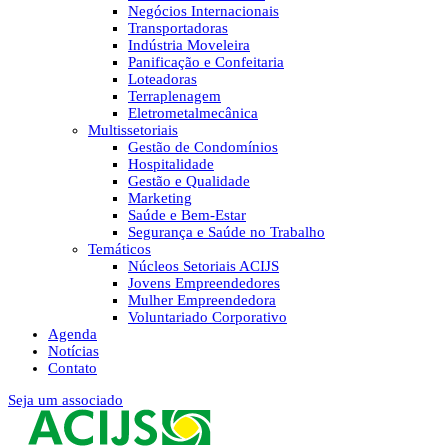
Negócios Internacionais
Transportadoras
Indústria Moveleira
Panificação e Confeitaria
Loteadoras
Terraplenagem
Eletrometalmecânica
Multissetoriais
Gestão de Condomínios
Hospitalidade
Gestão e Qualidade
Marketing
Saúde e Bem-Estar
Segurança e Saúde no Trabalho
Temáticos
Núcleos Setoriais ACIJS
Jovens Empreendedores
Mulher Empreendedora
Voluntariado Corporativo
Agenda
Notícias
Contato
Seja um associado