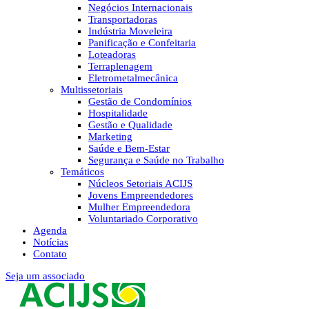
Negócios Internacionais
Transportadoras
Indústria Moveleira
Panificação e Confeitaria
Loteadoras
Terraplenagem
Eletrometalmecânica
Multissetoriais
Gestão de Condomínios
Hospitalidade
Gestão e Qualidade
Marketing
Saúde e Bem-Estar
Segurança e Saúde no Trabalho
Temáticos
Núcleos Setoriais ACIJS
Jovens Empreendedores
Mulher Empreendedora
Voluntariado Corporativo
Agenda
Notícias
Contato
Seja um associado