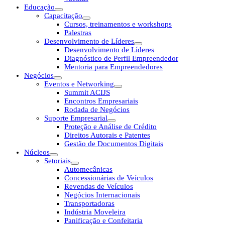
Educação
Capacitação
Cursos, treinamentos e workshops
Palestras
Desenvolvimento de Líderes
Desenvolvimento de Líderes
Diagnóstico de Perfil Empreendedor
Mentoria para Empreendedores
Negócios
Eventos e Networking
Summit ACIJS
Encontros Empresariais
Rodada de Negócios
Suporte Empresarial
Proteção e Análise de Crédito
Direitos Autorais e Patentes
Gestão de Documentos Digitais
Núcleos
Setoriais
Automecânicas
Concessionárias de Veículos
Revendas de Veículos
Negócios Internacionais
Transportadoras
Indústria Moveleira
Panificação e Confeitaria