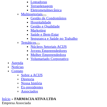
Loteadoras
Terraplenagem
Eletrometalmecânica
Multissetoriais
Gestão de Condomínios
Hospitalidade
Gestão e Qualidade
Marketing
Saúde e Bem-Estar
Segurança e Saúde no Trabalho
Temáticos
Núcleos Setoriais ACIJS
Jovens Empreendedores
Mulher Empreendedora
Voluntariado Corporativo
Agenda
Notícias
Contato
Sobre a ACIJS
Diretoria
Nossa história
Ex-presidentes
Associados
Início
»
FARMACIA ATIVA LTDA
Empresa Associada