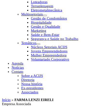
Loteadoras
Terraplenagem
Eletrometalmecânica
Multissetoriais
Gestão de Condomínios
Hospitalidade
Gestão e Qualidade
Marketing
Saúde e Bem-Estar
Segurança e Saúde no Trabalho
Temáticos
Núcleos Setoriais ACIJS
Jovens Empreendedores
Mulher Empreendedora
Voluntariado Corporativo
Agenda
Notícias
Contato
Sobre a ACIJS
Diretoria
Nossa história
Ex-presidentes
Associados
Início
»
FARMA LENZI EIRELI
Empresa Associada