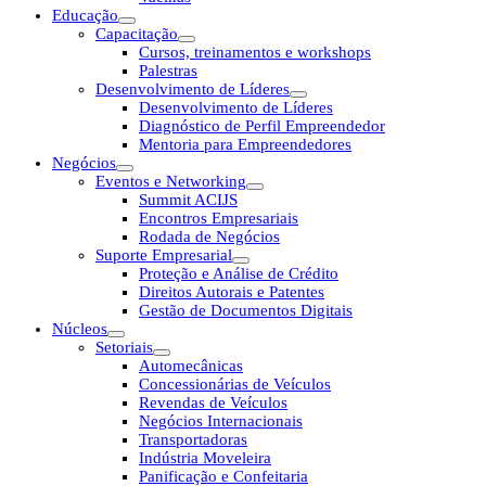
Educação
Capacitação
Cursos, treinamentos e workshops
Palestras
Desenvolvimento de Líderes
Desenvolvimento de Líderes
Diagnóstico de Perfil Empreendedor
Mentoria para Empreendedores
Negócios
Eventos e Networking
Summit ACIJS
Encontros Empresariais
Rodada de Negócios
Suporte Empresarial
Proteção e Análise de Crédito
Direitos Autorais e Patentes
Gestão de Documentos Digitais
Núcleos
Setoriais
Automecânicas
Concessionárias de Veículos
Revendas de Veículos
Negócios Internacionais
Transportadoras
Indústria Moveleira
Panificação e Confeitaria