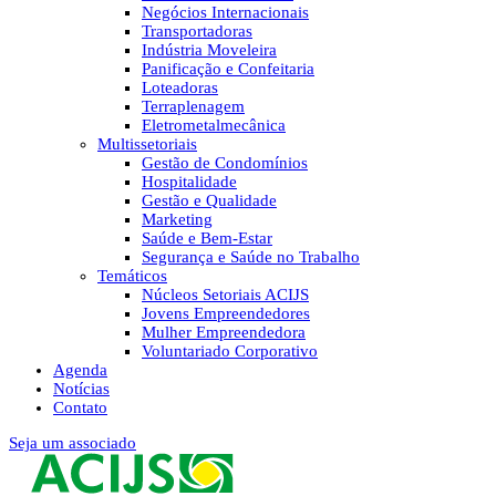
Negócios Internacionais
Transportadoras
Indústria Moveleira
Panificação e Confeitaria
Loteadoras
Terraplenagem
Eletrometalmecânica
Multissetoriais
Gestão de Condomínios
Hospitalidade
Gestão e Qualidade
Marketing
Saúde e Bem-Estar
Segurança e Saúde no Trabalho
Temáticos
Núcleos Setoriais ACIJS
Jovens Empreendedores
Mulher Empreendedora
Voluntariado Corporativo
Agenda
Notícias
Contato
Seja um associado