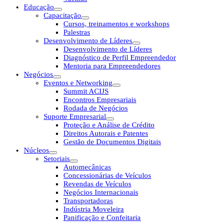
Educação
Capacitação
Cursos, treinamentos e workshops
Palestras
Desenvolvimento de Líderes
Desenvolvimento de Líderes
Diagnóstico de Perfil Empreendedor
Mentoria para Empreendedores
Negócios
Eventos e Networking
Summit ACIJS
Encontros Empresariais
Rodada de Negócios
Suporte Empresarial
Proteção e Análise de Crédito
Direitos Autorais e Patentes
Gestão de Documentos Digitais
Núcleos
Setoriais
Automecânicas
Concessionárias de Veículos
Revendas de Veículos
Negócios Internacionais
Transportadoras
Indústria Moveleira
Panificação e Confeitaria