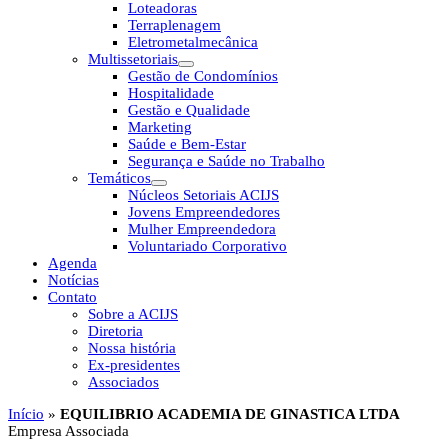
Loteadoras
Terraplenagem
Eletrometalmecânica
Multissetoriais
Gestão de Condomínios
Hospitalidade
Gestão e Qualidade
Marketing
Saúde e Bem-Estar
Segurança e Saúde no Trabalho
Temáticos
Núcleos Setoriais ACIJS
Jovens Empreendedores
Mulher Empreendedora
Voluntariado Corporativo
Agenda
Notícias
Contato
Sobre a ACIJS
Diretoria
Nossa história
Ex-presidentes
Associados
Início
»
EQUILIBRIO ACADEMIA DE GINASTICA LTDA
Empresa Associada