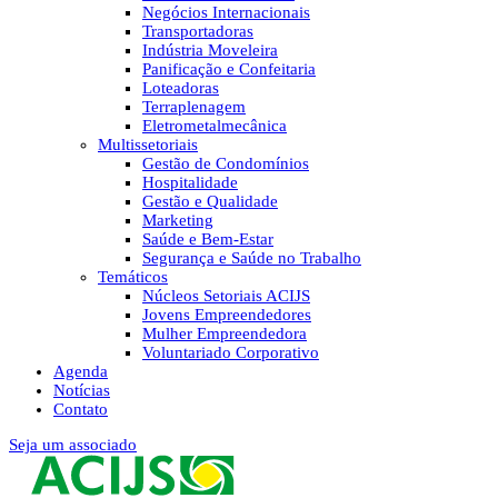
Negócios Internacionais
Transportadoras
Indústria Moveleira
Panificação e Confeitaria
Loteadoras
Terraplenagem
Eletrometalmecânica
Multissetoriais
Gestão de Condomínios
Hospitalidade
Gestão e Qualidade
Marketing
Saúde e Bem-Estar
Segurança e Saúde no Trabalho
Temáticos
Núcleos Setoriais ACIJS
Jovens Empreendedores
Mulher Empreendedora
Voluntariado Corporativo
Agenda
Notícias
Contato
Seja um associado