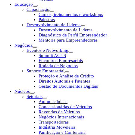
Educação
Capacitação
Cursos, treinamentos e workshops
Palestras
Desenvolvimento de Líderes
Desenvolvimento de Líderes
Diagnóstico de Perfil Empreendedor
Mentoria para Empreendedores
Negócios
Eventos e Networking
Summit ACIJS
Encontros Empresariais
Rodada de Negócios
Suporte Empresarial
Proteção e Análise de Crédito
Direitos Autorais e Patentes
Gestão de Documentos Digitais
Núcleos
Setoriais
Automecânicas
Concessionárias de Veículos
Revendas de Veículos
Negócios Internacionais
Transportadoras
Indústria Moveleira
Panificação e Confeitaria