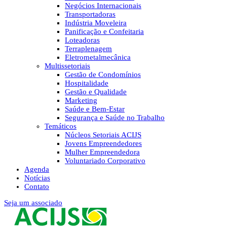
Negócios Internacionais
Transportadoras
Indústria Moveleira
Panificação e Confeitaria
Loteadoras
Terraplenagem
Eletrometalmecânica
Multissetoriais
Gestão de Condomínios
Hospitalidade
Gestão e Qualidade
Marketing
Saúde e Bem-Estar
Segurança e Saúde no Trabalho
Temáticos
Núcleos Setoriais ACIJS
Jovens Empreendedores
Mulher Empreendedora
Voluntariado Corporativo
Agenda
Notícias
Contato
Seja um associado