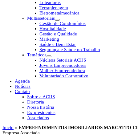
Loteadoras
Terraplenagem
Eletrometalmecânica
Multissetoriais
Gestão de Condomínios
Hospitalidade
Gestão e Qualidade
Marketing
Saúde e Bem-Estar
Segurança e Saúde no Trabalho
Temáticos
Núcleos Setoriais ACIJS
Jovens Empreendedores
Mulher Empreendedora
Voluntariado Corporativo
Agenda
Notícias
Contato
Sobre a ACIJS
Diretoria
Nossa história
Ex-presidentes
Associados
Início
»
EMPREENDIMENTOS IMOBILIARIOS MARCATTO L
Empresa Associada