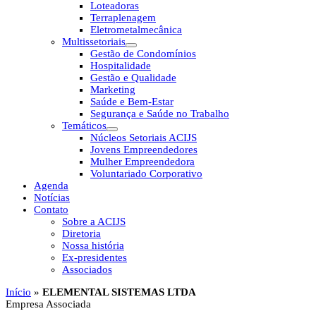
Loteadoras
Terraplenagem
Eletrometalmecânica
Multissetoriais
Gestão de Condomínios
Hospitalidade
Gestão e Qualidade
Marketing
Saúde e Bem-Estar
Segurança e Saúde no Trabalho
Temáticos
Núcleos Setoriais ACIJS
Jovens Empreendedores
Mulher Empreendedora
Voluntariado Corporativo
Agenda
Notícias
Contato
Sobre a ACIJS
Diretoria
Nossa história
Ex-presidentes
Associados
Início
»
ELEMENTAL SISTEMAS LTDA
Empresa Associada