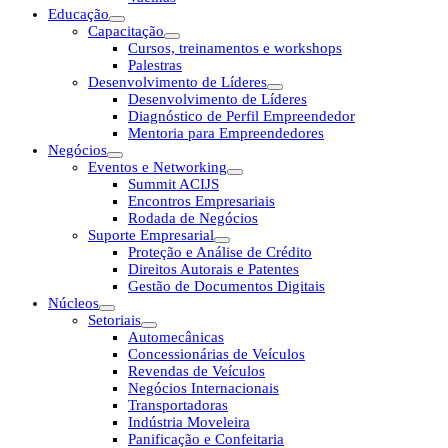
Educação
Capacitação
Cursos, treinamentos e workshops
Palestras
Desenvolvimento de Líderes
Desenvolvimento de Líderes
Diagnóstico de Perfil Empreendedor
Mentoria para Empreendedores
Negócios
Eventos e Networking
Summit ACIJS
Encontros Empresariais
Rodada de Negócios
Suporte Empresarial
Proteção e Análise de Crédito
Direitos Autorais e Patentes
Gestão de Documentos Digitais
Núcleos
Setoriais
Automecânicas
Concessionárias de Veículos
Revendas de Veículos
Negócios Internacionais
Transportadoras
Indústria Moveleira
Panificação e Confeitaria