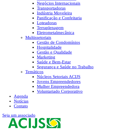
Negócios Internacionais
Transportadoras
Indústria Moveleira
Panificação e Confeitaria
Loteadoras
Terraplenagem
Eletrometalmecânica
Multissetoriais
Gestão de Condomínios
Hospitalidade
Gestão e Qualidade
Marketing
Saúde e Bem-Estar
Segurança e Saúde no Trabalho
Temáticos
Núcleos Setoriais ACIJS
Jovens Empreendedores
Mulher Empreendedora
Voluntariado Corporativo
Agenda
Notícias
Contato
Seja um associado