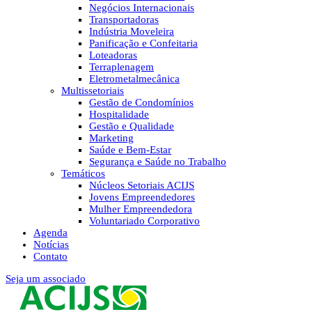
Negócios Internacionais
Transportadoras
Indústria Moveleira
Panificação e Confeitaria
Loteadoras
Terraplenagem
Eletrometalmecânica
Multissetoriais
Gestão de Condomínios
Hospitalidade
Gestão e Qualidade
Marketing
Saúde e Bem-Estar
Segurança e Saúde no Trabalho
Temáticos
Núcleos Setoriais ACIJS
Jovens Empreendedores
Mulher Empreendedora
Voluntariado Corporativo
Agenda
Notícias
Contato
Seja um associado