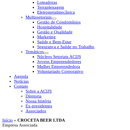
Loteadoras
Terraplenagem
Eletrometalmecânica
Multissetoriais
Gestão de Condomínios
Hospitalidade
Gestão e Qualidade
Marketing
Saúde e Bem-Estar
Segurança e Saúde no Trabalho
Temáticos
Núcleos Setoriais ACIJS
Jovens Empreendedores
Mulher Empreendedora
Voluntariado Corporativo
Agenda
Notícias
Contato
Sobre a ACIJS
Diretoria
Nossa história
Ex-presidentes
Associados
Início
»
CROCETA BEER LTDA
Empresa Associada