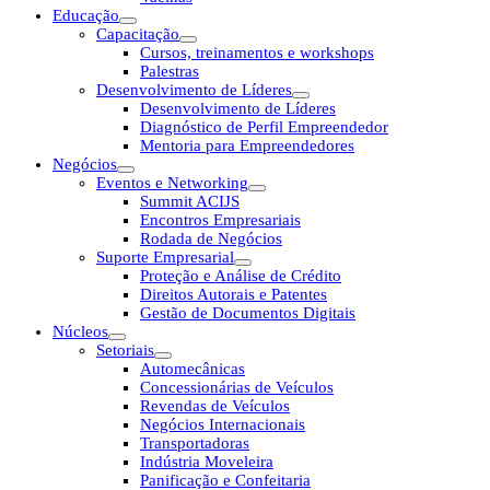
Educação
Capacitação
Cursos, treinamentos e workshops
Palestras
Desenvolvimento de Líderes
Desenvolvimento de Líderes
Diagnóstico de Perfil Empreendedor
Mentoria para Empreendedores
Negócios
Eventos e Networking
Summit ACIJS
Encontros Empresariais
Rodada de Negócios
Suporte Empresarial
Proteção e Análise de Crédito
Direitos Autorais e Patentes
Gestão de Documentos Digitais
Núcleos
Setoriais
Automecânicas
Concessionárias de Veículos
Revendas de Veículos
Negócios Internacionais
Transportadoras
Indústria Moveleira
Panificação e Confeitaria