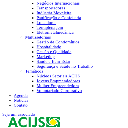
Negócios Internacionais
Transportadoras
Indústria Moveleira
Panificação e Confeitaria
Loteadoras
Terraplenagem
Eletrometalmecânica
Multissetoriais
Gestão de Condomínios
Hospitalidade
Gestão e Qualidade
Marketing
Saúde e Bem-Estar
Segurança e Saúde no Trabalho
Temáticos
Núcleos Setoriais ACIJS
Jovens Empreendedores
Mulher Empreendedora
Voluntariado Corporativo
Agenda
Notícias
Contato
Seja um associado