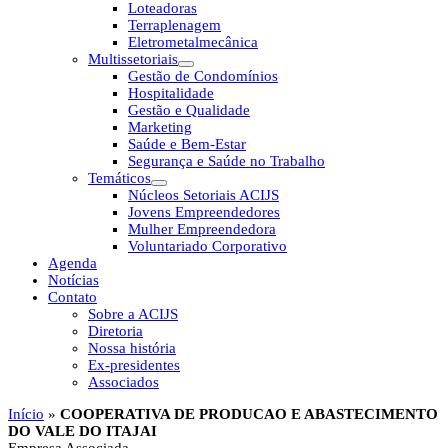
Loteadoras
Terraplenagem
Eletrometalmecânica
Multissetoriais
Gestão de Condomínios
Hospitalidade
Gestão e Qualidade
Marketing
Saúde e Bem-Estar
Segurança e Saúde no Trabalho
Temáticos
Núcleos Setoriais ACIJS
Jovens Empreendedores
Mulher Empreendedora
Voluntariado Corporativo
Agenda
Notícias
Contato
Sobre a ACIJS
Diretoria
Nossa história
Ex-presidentes
Associados
Início
»
COOPERATIVA DE PRODUCAO E ABASTECIMENTO
DO VALE DO ITAJAI