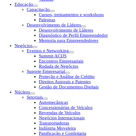
Educação
Capacitação
Cursos, treinamentos e workshops
Palestras
Desenvolvimento de Líderes
Desenvolvimento de Líderes
Diagnóstico de Perfil Empreendedor
Mentoria para Empreendedores
Negócios
Eventos e Networking
Summit ACIJS
Encontros Empresariais
Rodada de Negócios
Suporte Empresarial
Proteção e Análise de Crédito
Direitos Autorais e Patentes
Gestão de Documentos Digitais
Núcleos
Setoriais
Automecânicas
Concessionárias de Veículos
Revendas de Veículos
Negócios Internacionais
Transportadoras
Indústria Moveleira
Panificação e Confeitaria