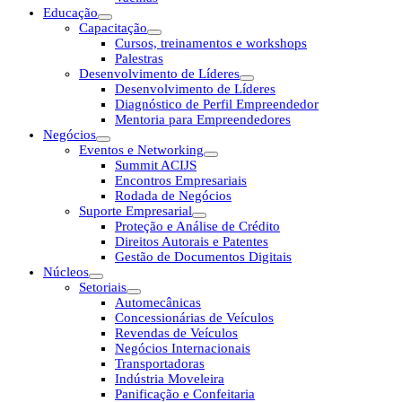
Educação
Capacitação
Cursos, treinamentos e workshops
Palestras
Desenvolvimento de Líderes
Desenvolvimento de Líderes
Diagnóstico de Perfil Empreendedor
Mentoria para Empreendedores
Negócios
Eventos e Networking
Summit ACIJS
Encontros Empresariais
Rodada de Negócios
Suporte Empresarial
Proteção e Análise de Crédito
Direitos Autorais e Patentes
Gestão de Documentos Digitais
Núcleos
Setoriais
Automecânicas
Concessionárias de Veículos
Revendas de Veículos
Negócios Internacionais
Transportadoras
Indústria Moveleira
Panificação e Confeitaria