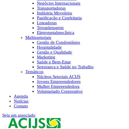
Negócios Internacionais
Transportadoras
Indústria Moveleira
Panificação e Confeitaria
Loteadoras
Terraplenagem
Eletrometalmecânica
Multissetoriais
Gestão de Condomínios
Hospitalidade
Gestão e Qualidade
Marketing
Saúde e Bem-Estar
Segurança e Saúde no Trabalho
Temáticos
Núcleos Setoriais ACIJS
Jovens Empreendedores
Mulher Empreendedora
Voluntariado Corporativo
Agenda
Notícias
Contato
Seja um associado