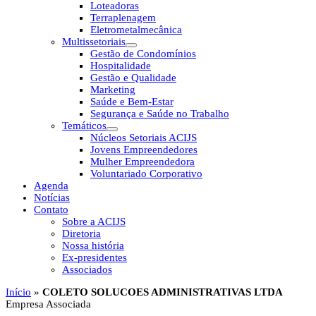
Loteadoras
Terraplenagem
Eletrometalmecânica
Multissetoriais
Gestão de Condomínios
Hospitalidade
Gestão e Qualidade
Marketing
Saúde e Bem-Estar
Segurança e Saúde no Trabalho
Temáticos
Núcleos Setoriais ACIJS
Jovens Empreendedores
Mulher Empreendedora
Voluntariado Corporativo
Agenda
Notícias
Contato
Sobre a ACIJS
Diretoria
Nossa história
Ex-presidentes
Associados
Início
»
COLETO SOLUCOES ADMINISTRATIVAS LTDA
Empresa Associada