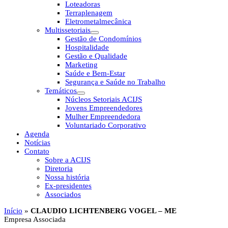
Loteadoras
Terraplenagem
Eletrometalmecânica
Multissetoriais
Gestão de Condomínios
Hospitalidade
Gestão e Qualidade
Marketing
Saúde e Bem-Estar
Segurança e Saúde no Trabalho
Temáticos
Núcleos Setoriais ACIJS
Jovens Empreendedores
Mulher Empreendedora
Voluntariado Corporativo
Agenda
Notícias
Contato
Sobre a ACIJS
Diretoria
Nossa história
Ex-presidentes
Associados
Início
»
CLAUDIO LICHTENBERG VOGEL – ME
Empresa Associada