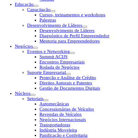
Educação
Capacitação
Cursos, treinamentos e workshops
Palestras
Desenvolvimento de Líderes
Desenvolvimento de Líderes
Diagnóstico de Perfil Empreendedor
Mentoria para Empreendedores
Negócios
Eventos e Networking
Summit ACIJS
Encontros Empresariais
Rodada de Negócios
Suporte Empresarial
Proteção e Análise de Crédito
Direitos Autorais e Patentes
Gestão de Documentos Digitais
Núcleos
Setoriais
Automecânicas
Concessionárias de Veículos
Revendas de Veículos
Negócios Internacionais
Transportadoras
Indústria Moveleira
Panificação e Confeitaria