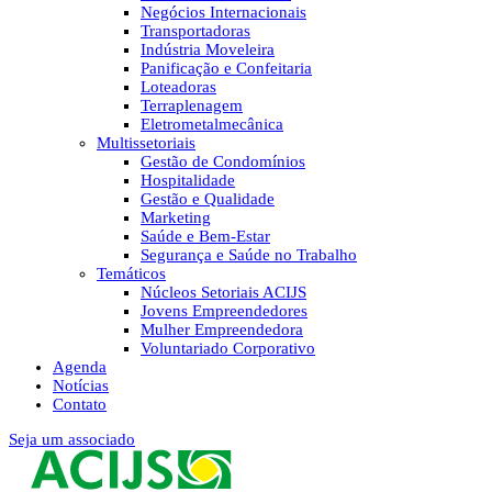
Negócios Internacionais
Transportadoras
Indústria Moveleira
Panificação e Confeitaria
Loteadoras
Terraplenagem
Eletrometalmecânica
Multissetoriais
Gestão de Condomínios
Hospitalidade
Gestão e Qualidade
Marketing
Saúde e Bem-Estar
Segurança e Saúde no Trabalho
Temáticos
Núcleos Setoriais ACIJS
Jovens Empreendedores
Mulher Empreendedora
Voluntariado Corporativo
Agenda
Notícias
Contato
Seja um associado