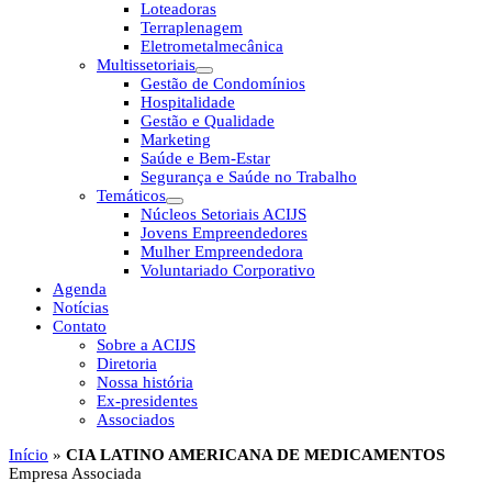
Loteadoras
Terraplenagem
Eletrometalmecânica
Multissetoriais
Gestão de Condomínios
Hospitalidade
Gestão e Qualidade
Marketing
Saúde e Bem-Estar
Segurança e Saúde no Trabalho
Temáticos
Núcleos Setoriais ACIJS
Jovens Empreendedores
Mulher Empreendedora
Voluntariado Corporativo
Agenda
Notícias
Contato
Sobre a ACIJS
Diretoria
Nossa história
Ex-presidentes
Associados
Início
»
CIA LATINO AMERICANA DE MEDICAMENTOS
Empresa Associada