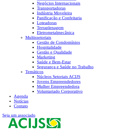
Negócios Internacionais
Transportadoras
Indústria Moveleira
Panificação e Confeitaria
Loteadoras
Terraplenagem
Eletrometalmecânica
Multissetoriais
Gestão de Condomínios
Hospitalidade
Gestão e Qualidade
Marketing
Saúde e Bem-Estar
Segurança e Saúde no Trabalho
Temáticos
Núcleos Setoriais ACIJS
Jovens Empreendedores
Mulher Empreendedora
Voluntariado Corporativo
Agenda
Notícias
Contato
Seja um associado