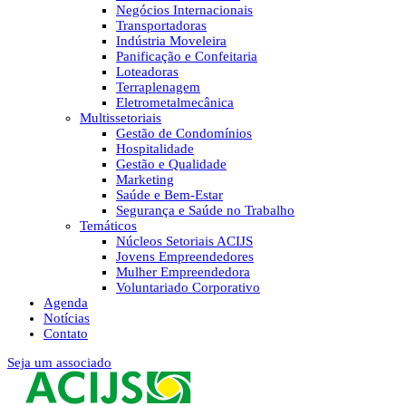
Negócios Internacionais
Transportadoras
Indústria Moveleira
Panificação e Confeitaria
Loteadoras
Terraplenagem
Eletrometalmecânica
Multissetoriais
Gestão de Condomínios
Hospitalidade
Gestão e Qualidade
Marketing
Saúde e Bem-Estar
Segurança e Saúde no Trabalho
Temáticos
Núcleos Setoriais ACIJS
Jovens Empreendedores
Mulher Empreendedora
Voluntariado Corporativo
Agenda
Notícias
Contato
Seja um associado