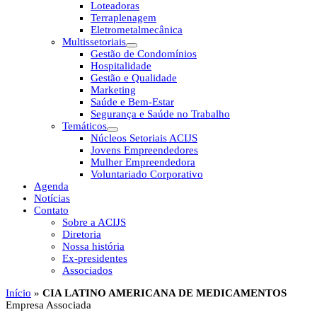
Loteadoras
Terraplenagem
Eletrometalmecânica
Multissetoriais
Gestão de Condomínios
Hospitalidade
Gestão e Qualidade
Marketing
Saúde e Bem-Estar
Segurança e Saúde no Trabalho
Temáticos
Núcleos Setoriais ACIJS
Jovens Empreendedores
Mulher Empreendedora
Voluntariado Corporativo
Agenda
Notícias
Contato
Sobre a ACIJS
Diretoria
Nossa história
Ex-presidentes
Associados
Início
»
CIA LATINO AMERICANA DE MEDICAMENTOS
Empresa Associada