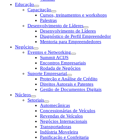
Educação
Capacitação
Cursos, treinamentos e workshops
Palestras
Desenvolvimento de Líderes
Desenvolvimento de Líderes
Diagnóstico de Perfil Empreendedor
Mentoria para Empreendedores
Negócios
Eventos e Networking
Summit ACIJS
Encontros Empresariais
Rodada de Negócios
Suporte Empresarial
Proteção e Análise de Crédito
Direitos Autorais e Patentes
Gestão de Documentos Digitais
Núcleos
Setoriais
Automecânicas
Concessionárias de Veículos
Revendas de Veículos
Negócios Internacionais
Transportadoras
Indústria Moveleira
Panificação e Confeitaria