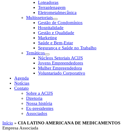
Loteadoras
Terraplenagem
Eletrometalmecânica
Multissetoriais
Gestão de Condomínios
Hospitalidade
Gestão e Qualidade
Marketing
Saúde e Bem-Estar
Segurança e Saúde no Trabalho
Temáticos
Núcleos Setoriais ACIJS
Jovens Empreendedores
Mulher Empreendedora
Voluntariado Corporativo
Agenda
Notícias
Contato
Sobre a ACIJS
Diretoria
Nossa história
Ex-presidentes
Associados
Início
»
CIA LATINO AMERICANA DE MEDICAMENTOS
Empresa Associada