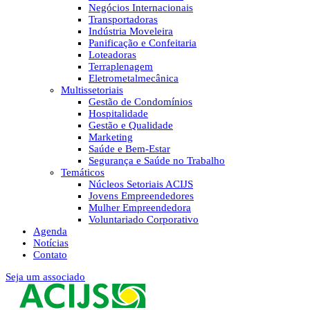
Negócios Internacionais
Transportadoras
Indústria Moveleira
Panificação e Confeitaria
Loteadoras
Terraplenagem
Eletrometalmecânica
Multissetoriais
Gestão de Condomínios
Hospitalidade
Gestão e Qualidade
Marketing
Saúde e Bem-Estar
Segurança e Saúde no Trabalho
Temáticos
Núcleos Setoriais ACIJS
Jovens Empreendedores
Mulher Empreendedora
Voluntariado Corporativo
Agenda
Notícias
Contato
Seja um associado