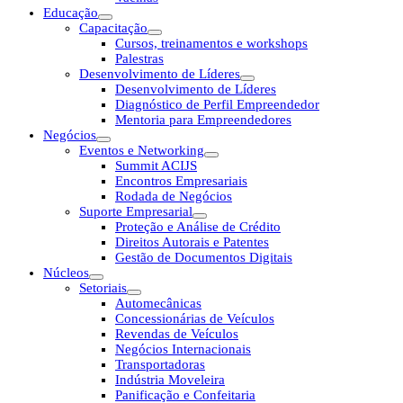
Educação
Capacitação
Cursos, treinamentos e workshops
Palestras
Desenvolvimento de Líderes
Desenvolvimento de Líderes
Diagnóstico de Perfil Empreendedor
Mentoria para Empreendedores
Negócios
Eventos e Networking
Summit ACIJS
Encontros Empresariais
Rodada de Negócios
Suporte Empresarial
Proteção e Análise de Crédito
Direitos Autorais e Patentes
Gestão de Documentos Digitais
Núcleos
Setoriais
Automecânicas
Concessionárias de Veículos
Revendas de Veículos
Negócios Internacionais
Transportadoras
Indústria Moveleira
Panificação e Confeitaria