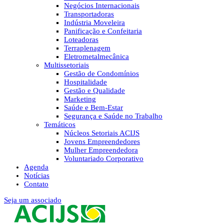
Negócios Internacionais
Transportadoras
Indústria Moveleira
Panificação e Confeitaria
Loteadoras
Terraplenagem
Eletrometalmecânica
Multissetoriais
Gestão de Condomínios
Hospitalidade
Gestão e Qualidade
Marketing
Saúde e Bem-Estar
Segurança e Saúde no Trabalho
Temáticos
Núcleos Setoriais ACIJS
Jovens Empreendedores
Mulher Empreendedora
Voluntariado Corporativo
Agenda
Notícias
Contato
Seja um associado