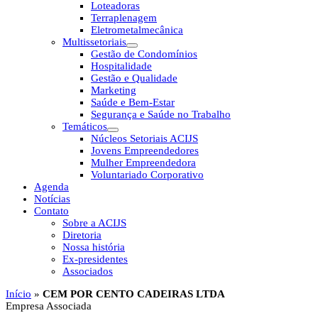
Loteadoras
Terraplenagem
Eletrometalmecânica
Multissetoriais
Gestão de Condomínios
Hospitalidade
Gestão e Qualidade
Marketing
Saúde e Bem-Estar
Segurança e Saúde no Trabalho
Temáticos
Núcleos Setoriais ACIJS
Jovens Empreendedores
Mulher Empreendedora
Voluntariado Corporativo
Agenda
Notícias
Contato
Sobre a ACIJS
Diretoria
Nossa história
Ex-presidentes
Associados
Início
»
CEM POR CENTO CADEIRAS LTDA
Empresa Associada