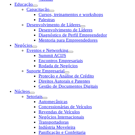
Educação
Capacitação
Cursos, treinamentos e workshops
Palestras
Desenvolvimento de Líderes
Desenvolvimento de Líderes
Diagnóstico de Perfil Empreendedor
Mentoria para Empreendedores
Negócios
Eventos e Networking
Summit ACIJS
Encontros Empresariais
Rodada de Negócios
Suporte Empresarial
Proteção e Análise de Crédito
Direitos Autorais e Patentes
Gestão de Documentos Digitais
Núcleos
Setoriais
Automecânicas
Concessionárias de Veículos
Revendas de Veículos
Negócios Internacionais
Transportadoras
Indústria Moveleira
Panificação e Confeitaria